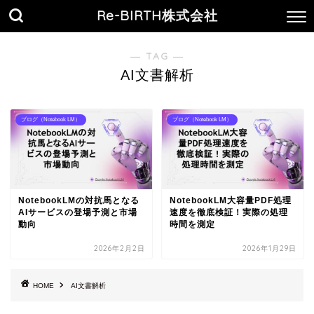
Re-BIRTH株式会社
― TAG ―
AI文書解析
ブログ（Notebook LM）
ブログ（Notebook LM）
NotebookLMの対抗馬となる
NotebookLM大容量PDF処理
AIサービスの登場予測と市場
速度を徹底検証！実際の処理
動向
時間を測定
2026年2月2日
2026年1月29日
HOME
AI文書解析