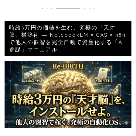
時給3万円の価値を生む、究極の『天才
脳』構築術 ― NotebookLM × GAS × n8n
で他人の叡智を完全自動で資産化する「AI
参謀」マニュアル