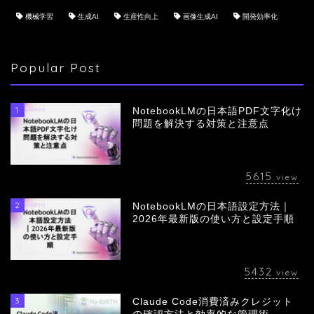
機械学習
生成AI
生産性向上
画像生成AI
開発効率化
Popular Post
1
NotebookLMの日本語PDF文字化け
問題を解決する対策と注意点
5615
view
2
NotebookLMの日本語設定方法｜
会社概要
2026年最新版の使い方と設定手順
サービス
5432
view
採用情報
3
Claude Code消費済みクレジット