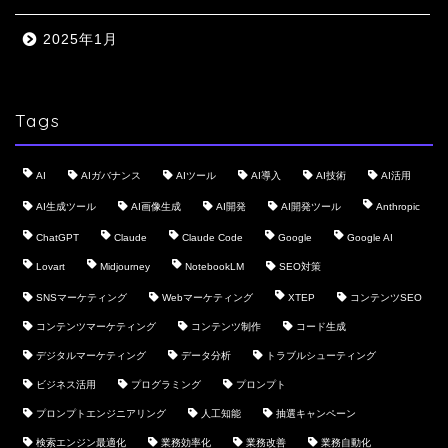
2025年1月
Tags
AI
AIガバナンス
AIツール
AI導入
AI技術
AI活用
AI生成ツール
AI画像生成
AI開発
AI開発ツール
Anthropic
ChatGPT
Claude
Claude Code
Google
Google AI
Lovart
Midjourney
NotebookLM
SEO対策
SNSマーケティング
Webマーケティング
XTEP
コンテンツSEO
コンテンツマーケティング
コンテンツ制作
コード生成
デジタルマーケティング
データ分析
トラブルシューティング
ビジネス活用
プログラミング
プロンプト
プロンプトエンジニアリング
人工知能
抽選キャンペーン
検索エンジン最適化
業務効率化
業務改善
業務自動化