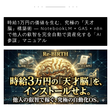
時給3万円の価値を生む、究極の『天才
脳』構築術 ― NotebookLM × GAS × n8n
で他人の叡智を完全自動で資産化する「AI
参謀」マニュアル