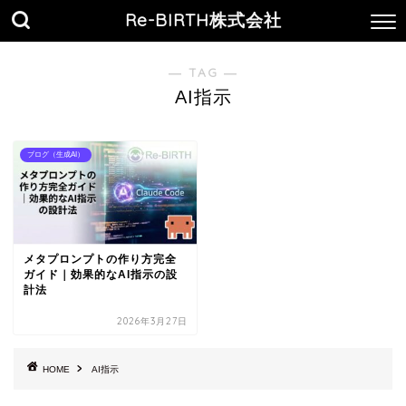
Re-BIRTH株式会社
― TAG ―
AI指示
ブログ（生成AI）
メタプロンプトの作り方完全
ガイド｜効果的なAI指示の設
計法
2026年3月27日
HOME
AI指示