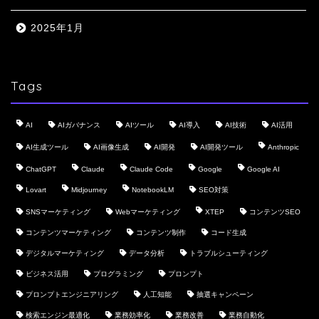
2025年1月
Tags
AI
AIガバナンス
AIツール
AI導入
AI技術
AI活用
AI生成ツール
AI画像生成
AI開発
AI開発ツール
Anthropic
ChatGPT
Claude
Claude Code
Google
Google AI
Lovart
Midjourney
NotebookLM
SEO対策
SNSマーケティング
Webマーケティング
XTEP
コンテンツSEO
コンテンツマーケティング
コンテンツ制作
コード生成
デジタルマーケティング
データ分析
トラブルシューティング
ビジネス活用
プログラミング
プロンプト
プロンプトエンジニアリング
人工知能
抽選キャンペーン
検索エンジン最適化
業務効率化
業務改善
業務自動化