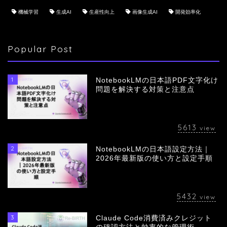
機械学習
生成AI
生産性向上
画像生成AI
開発効率化
Popular Post
1
NotebookLMの日本語PDF文字化け
問題を解決する対策と注意点
5613
view
2
NotebookLMの日本語設定方法｜
会社概要
2026年最新版の使い方と設定手順
サービス
5432
view
採用情報
3
Claude Code消費済みクレジット