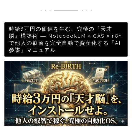
時給3万円の価値を生む、究極の『天才
脳』構築術 ― NotebookLM × GAS × n8n
で他人の叡智を完全自動で資産化する「AI
参謀」マニュアル