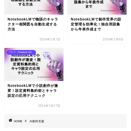
NotebookLMで物語のキャラ
NotebookLMで創作世界の設
クター相関図を自動生成する
定管理を効率化！独自用語集
方法
から年表作成まで
2026年2月7日
2026年2月6日
ブログ（Notebook LM）
NotebookLMで小説創作が激
変！設定資料集約術とキャラ
設定の応用テクニック
2026年1月27日
HOME
AI創作支援