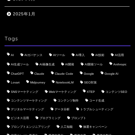
2025年1月
Tags
AI
AIガバナンス
AIツール
AI導入
AI技術
AI活用
AI生成ツール
AI画像生成
AI開発
AI開発ツール
Anthropic
ChatGPT
Claude
Claude Code
Google
Google AI
Lovart
Midjourney
NotebookLM
SEO対策
SNSマーケティング
Webマーケティング
XTEP
コンテンツSEO
コンテンツマーケティング
コンテンツ制作
コード生成
デジタルマーケティング
データ分析
トラブルシューティング
ビジネス活用
プログラミング
プロンプト
プロンプトエンジニアリング
人工知能
抽選キャンペーン