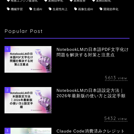
検索エンジン最適化
業務効率化
業務改善
業務自動化
機械学習
生成AI
生産性向上
画像生成AI
開発効率化
Popular Post
1
NotebookLMの日本語PDF文字化け
問題を解決する対策と注意点
5613
view
2
NotebookLMの日本語設定方法｜
会社概要
2026年最新版の使い方と設定手順
サービス
5432
view
採用情報
3
Claude Code消費済みクレジット