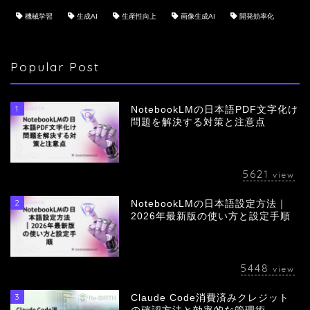
機械学習
生成AI
生産性向上
画像生成AI
開発効率化
Popular Post
1
NotebookLMの日本語PDF文字化け
問題を解決する対策と注意点
5621
view
2
NotebookLMの日本語設定方法｜
会社概要
2026年最新版の使い方と設定手順
サービス
5448
view
採用情報
3
Claude Code消費済みクレジット