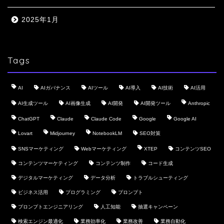
2025年1月
Tags
AI
AIガバナンス
AIツール
AI導入
AI技術
AI活用
AI生成ツール
AI画像生成
AI開発
AI開発ツール
Anthropic
ChatGPT
Claude
Claude Code
Google
Google AI
Lovart
Midjourney
NotebookLM
SEO対策
SNSマーケティング
Webマーケティング
XTEP
コンテンツSEO
コンテンツマーケティング
コンテンツ制作
コード生成
デジタルマーケティング
データ分析
トラブルシューティング
ビジネス活用
プログラミング
プロンプト
プロンプトエンジニアリング
人工知能
抽選キャンペーン
検索エンジン最適化
業務効率化
業務改善
業務自動化