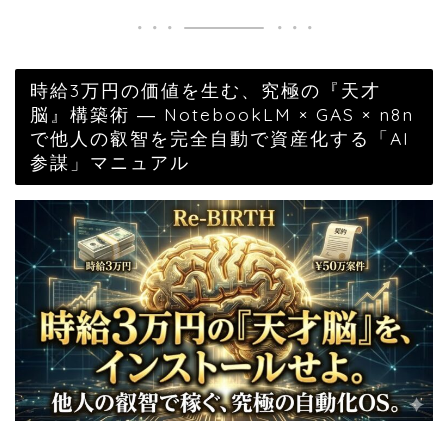
時給3万円の価値を生む、究極の『天才
脳』構築術 ― NotebookLM × GAS × n8n
で他人の叡智を完全自動で資産化する「AI
参謀」マニュアル