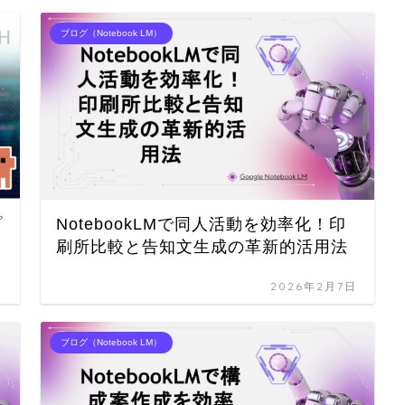
ブログ（Notebook LM）
プ
NotebookLMで同人活動を効率化！印
刷所比較と告知文生成の革新的活用法
日
2026年2月7日
ブログ（Notebook LM）