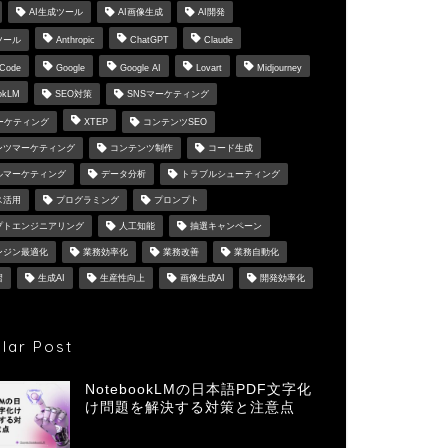
AI生成ツール
AI画像生成
AI開発
ツール
Anthropic
ChatGPT
Claude
 Code
Google
Google AI
Lovart
Midjourney
okLM
SEO対策
SNSマーケティング
マーケティング
XTEP
コンテンツSEO
ンツマーケティング
コンテンツ制作
コード生成
ルマーケティング
データ分析
トラブルシューティング
ス活用
プログラミング
プロンプト
プトエンジニアリング
人工知能
抽選キャンペーン
ンジン最適化
業務効率化
業務改善
業務自動化
習
生成AI
生産性向上
画像生成AI
開発効率化
lar Post
NotebookLMの日本語PDF文字化
け問題を解決する対策と注意点