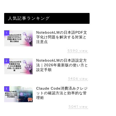
人気記事ランキング
NotebookLMの日本語PDF文
1
字化け問題を解決する対策と
注意点
5590
view
NotebookLMの日本語設定方
2
法｜2026年最新版の使い方と
設定手順
5406
view
Claude Code消費済みクレジ
3
ットの確認方法と効率的な管
理術
5041
view