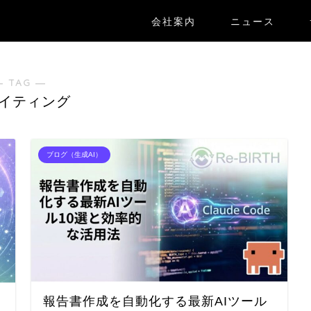
会社案内
ニュース
― TAG ―
ライティング
ブログ（生成AI）
報告書作成を自動化する最新AIツール