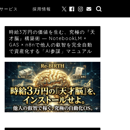
サービス
採用情報
時給3万円の価値を生む、究極の『天
才脳』構築術 ― NotebookLM ×
GAS × n8nで他人の叡智を完全自動
で資産化する「AI参謀」マニュアル