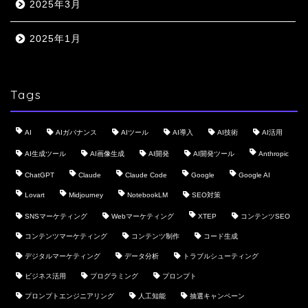
2025年3月
2025年1月
Tags
AI
AIガバナンス
AIツール
AI導入
AI技術
AI活用
AI生成ツール
AI画像生成
AI開発
AI開発ツール
Anthropic
ChatGPT
Claude
Claude Code
Google
Google AI
Lovart
Midjourney
NotebookLM
SEO対策
SNSマーケティング
Webマーケティング
XTEP
コンテンツSEO
コンテンツマーケティング
コンテンツ制作
コード生成
デジタルマーケティング
データ分析
トラブルシューティング
ビジネス活用
プログラミング
プロンプト
プロンプトエンジニアリング
人工知能
抽選キャンペーン