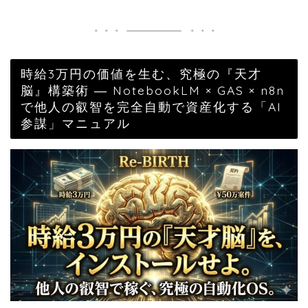
時給3万円の価値を生む、究極の『天才
脳』構築術 ― NotebookLM × GAS × n8n
で他人の叡智を完全自動で資産化する「AI
参謀」マニュアル