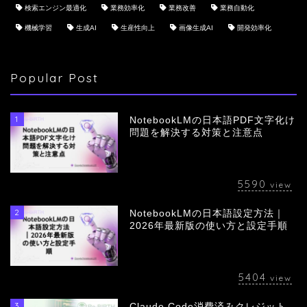
検索エンジン最適化
業務効率化
業務改善
業務自動化
機械学習
生成AI
生産性向上
画像生成AI
開発効率化
Popular Post
1
NotebookLMの日本語PDF文字化け
問題を解決する対策と注意点
5590
view
2
NotebookLMの日本語設定方法｜
会社概要
2026年最新版の使い方と設定手順
サービス
5404
view
採用情報
3
Claude Code消費済みクレジット