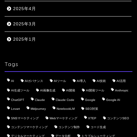
2025年4月
2025年3月
2025年1月
Tags
AI
AIガバナンス
AIツール
AI導入
AI技術
AI活用
AI生成ツール
AI画像生成
AI開発
AI開発ツール
Anthropic
ChatGPT
Claude
Claude Code
Google
Google AI
Lovart
Midjourney
NotebookLM
SEO対策
SNSマーケティング
Webマーケティング
XTEP
コンテンツSEO
コンテンツマーケティング
コンテンツ制作
コード生成
デジタルマーケティング
データ分析
トラブルシューティング