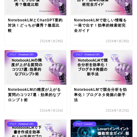
NotebookLMとChatGPT要約
NotebookLMで欲しい情報を
対決！どっちが優秀？徹底比
一発で出す！効率的検索術完
較
全ガイド
2026年1月28日
2026年1月28日
ブログ（Notebook LM）
ブログ（Notebook LM）
NotebookLMの精度が上がる
NotebookLMで競合分析を効
質問のコツ27選：効果的なプ
率化！ブログネタ発掘の新手
ロンプト術
法
2026年1月26日
2026年1月20日
ブログ（Notebook LM）
ブログ（Lovart）