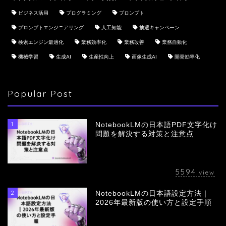
ビジネス活用
プログラミング
プロンプト
プロンプトエンジニアリング
人工知能
抽選キャンペーン
検索エンジン最適化
業務効率化
業務改善
業務自動化
機械学習
生成AI
生産性向上
画像生成AI
開発効率化
Popular Post
1
NotebookLMの日本語PDF文字化け
問題を解決する対策と注意点
5594
view
2
NotebookLMの日本語設定方法｜
会社概要
2026年最新版の使い方と設定手順