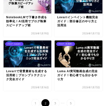
NotebookLMで下書き作成を
Lovartインペイント機能完全
効率化！AI活用でブログ執筆
ガイド：部分修正のやり方と
スピードアップ術
活用法
2026年1月19日
2026年1月17日
ブログ（Lovart）
ブログ（生成AI）
Lovartで背景素材を生成する
Luma AI実写動画合成の完全
活用術｜プロンプトテクニッ
ガイド！初心者でも分かるや
ク完全ガイド
り方
2026年1月16日
2026年1月13日
...
1
2
3
5