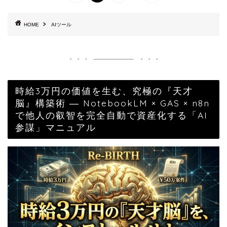
HOME
AIツール
時給3万円の価値を生む、究極の『天才
脳』構築術 ― NotebookLM × GAS × n8n
で他人の叡智を完全自動で資産化する「AI
参謀」マニュアル