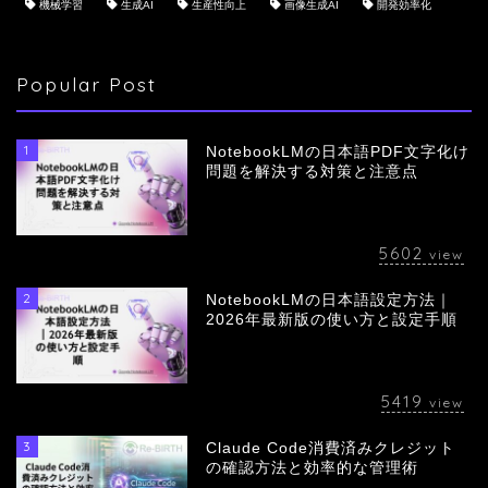
機械学習
生成AI
生産性向上
画像生成AI
開発効率化
Popular Post
1
NotebookLMの日本語PDF文字化け
問題を解決する対策と注意点
5602
view
2
NotebookLMの日本語設定方法｜
会社概要
2026年最新版の使い方と設定手順
サービス
5419
view
採用情報
3
Claude Code消費済みクレジット
の確認方法と効率的な管理術