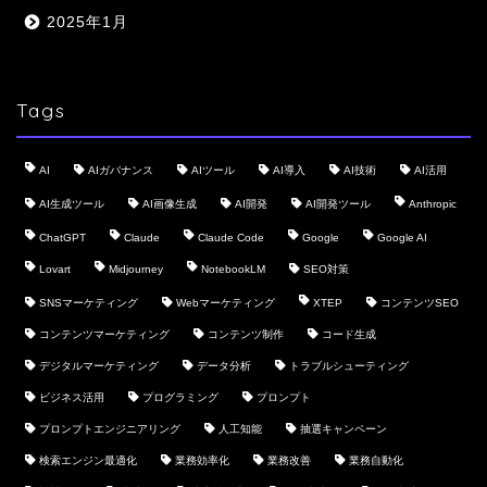
2025年1月
Tags
AI
AIガバナンス
AIツール
AI導入
AI技術
AI活用
AI生成ツール
AI画像生成
AI開発
AI開発ツール
Anthropic
ChatGPT
Claude
Claude Code
Google
Google AI
Lovart
Midjourney
NotebookLM
SEO対策
SNSマーケティング
Webマーケティング
XTEP
コンテンツSEO
コンテンツマーケティング
コンテンツ制作
コード生成
デジタルマーケティング
データ分析
トラブルシューティング
ビジネス活用
プログラミング
プロンプト
プロンプトエンジニアリング
人工知能
抽選キャンペーン
検索エンジン最適化
業務効率化
業務改善
業務自動化