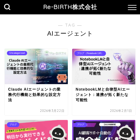
Re-BIRTH株式会社
― TAG ―
AIエージェント
Uncategorized
ブログ（Notebook LM）
Claude AIエージェントの業
NotebookLMと自律型AIエー
務代行機能と効果的な設定方
ジェント：連携が拓く新たな
法
可能性
2026年3月22日
2026年2月1日
ブログ
ブログ