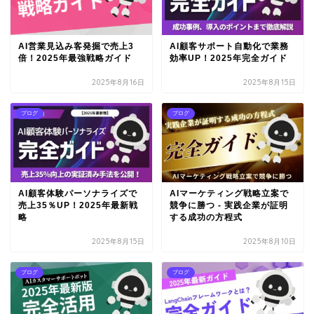
AI営業見込み客発掘で売上3
AI顧客サポート自動化で業務
倍！2025年最強戦略ガイド
効率UP！2025年完全ガイド
2025年8月16日
2025年8月15日
ブログ
ブログ
AI顧客体験パーソナライズで
AIマーケティング戦略立案で
売上35％UP！2025年最新戦
競争に勝つ - 実践企業が証明
略
する成功の方程式
2025年8月15日
2025年8月10日
ブログ
ブログ