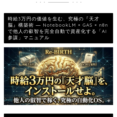
時給3万円の価値を生む、究極の『天才
脳』構築術 ― NotebookLM × GAS × n8n
で他人の叡智を完全自動で資産化する「AI
参謀」マニュアル