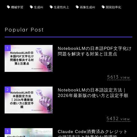
機械学習
生成AI
生産性向上
画像生成AI
開発効率化
Popular Post
1
NotebookLMの日本語PDF文字化け
問題を解決する対策と注意点
5613
view
2
NotebookLMの日本語設定方法｜
会社概要
2026年最新版の使い方と設定手順
サービス
5432
view
採用情報
3
Claude Code消費済みクレジット