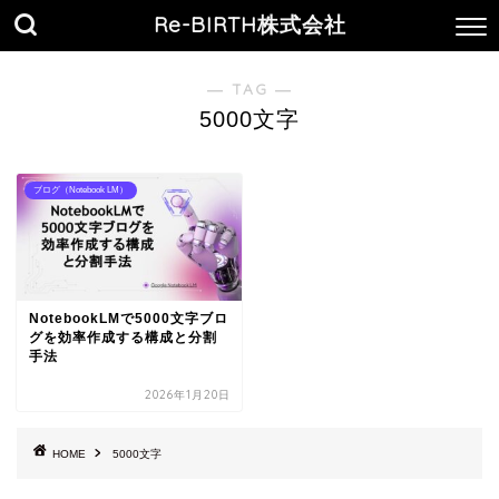
Re-BIRTH株式会社
― TAG ―
5000文字
ブログ（Notebook LM）
NotebookLMで5000文字ブロ
グを効率作成する構成と分割
手法
2026年1月20日
HOME
5000文字