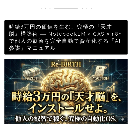
時給3万円の価値を生む、究極の『天才
脳』構築術 ― NotebookLM × GAS × n8n
で他人の叡智を完全自動で資産化する「AI
参謀」マニュアル