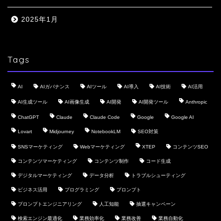
2025年1月
Tags
AI
AIガバナンス
AIツール
AI導入
AI技術
AI活用
AI生成ツール
AI画像生成
AI開発
AI開発ツール
Anthropic
ChatGPT
Claude
Claude Code
Google
Google AI
Lovart
Midjourney
NotebookLM
SEO対策
SNSマーケティング
Webマーケティング
XTEP
コンテンツSEO
コンテンツマーケティング
コンテンツ制作
コード生成
デジタルマーケティング
データ分析
トラブルシューティング
ビジネス活用
プログラミング
プロンプト
プロンプトエンジニアリング
人工知能
抽選キャンペーン
検索エンジン最適化
業務効率化
業務改善
業務自動化