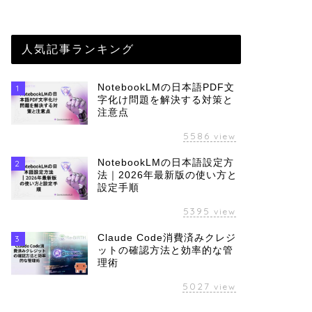
人気記事ランキング
NotebookLMの日本語PDF文
1
字化け問題を解決する対策と
注意点
5586
view
NotebookLMの日本語設定方
2
法｜2026年最新版の使い方と
設定手順
5395
view
Claude Code消費済みクレジ
3
ットの確認方法と効率的な管
理術
5027
view