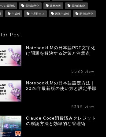
ンジン最適化
業務効率化
業務改善
業務自動化
習
生成AI
生産性向上
画像生成AI
開発効率化
lar Post
NotebookLMの日本語PDF文字化
け問題を解決する対策と注意点
5586
view
NotebookLMの日本語設定方法｜
2026年最新版の使い方と設定手順
5395
view
Claude Code消費済みクレジット
の確認方法と効率的な管理術