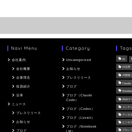
Navi Menu
Category
Tag
AI
会社案内
Uncategorized
AI活用
会社概要
お知らせ
AI開発
企業理念
プレスリリース
Claude
役員紹介
ブログ
Notebo
沿革
ブログ（Claude
Web
Code）
ニュース
コンテ
ブログ（Codex）
プレスリリース
デジタ
ブログ（Lovart）
お知らせ
ビジネ
ブログ（Notebook
プロン
ブログ
LM）