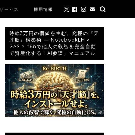
サービス
採用情報
時給3万円の価値を生む、究極の『天
才脳』構築術 ― NotebookLM ×
GAS × n8nで他人の叡智を完全自動
で資産化する「AI参謀」マニュアル