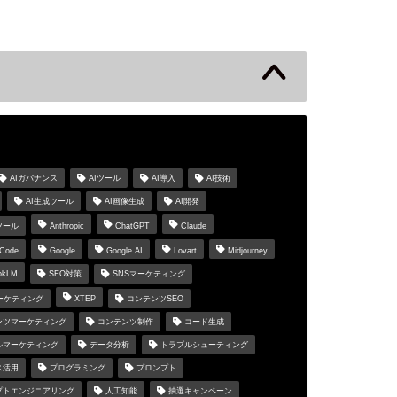
s
AIガバナンス
AIツール
AI導入
AI技術
AI生成ツール
AI画像生成
AI開発
ツール
Anthropic
ChatGPT
Claude
 Code
Google
Google AI
Lovart
Midjourney
okLM
SEO対策
SNSマーケティング
マーケティング
XTEP
コンテンツSEO
ンツマーケティング
コンテンツ制作
コード生成
ルマーケティング
データ分析
トラブルシューティング
ス活用
プログラミング
プロンプト
プトエンジニアリング
人工知能
抽選キャンペーン