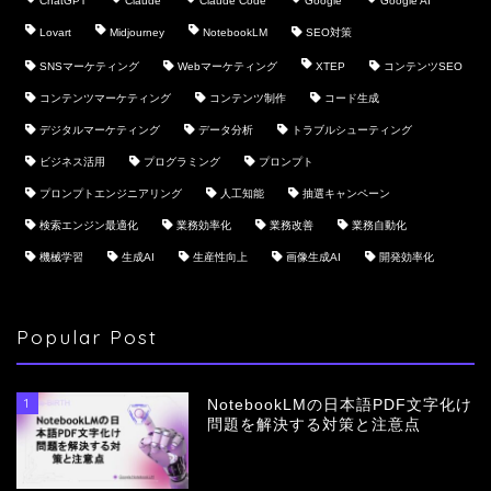
ChatGPT
Claude
Claude Code
Google
Google AI
Lovart
Midjourney
NotebookLM
SEO対策
SNSマーケティング
Webマーケティング
XTEP
コンテンツSEO
コンテンツマーケティング
コンテンツ制作
コード生成
デジタルマーケティング
データ分析
トラブルシューティング
ビジネス活用
プログラミング
プロンプト
プロンプトエンジニアリング
人工知能
抽選キャンペーン
検索エンジン最適化
業務効率化
業務改善
業務自動化
機械学習
生成AI
生産性向上
画像生成AI
開発効率化
Popular Post
1
NotebookLMの日本語PDF文字化け
問題を解決する対策と注意点