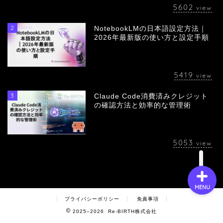
5602
view
2
NotebookLMの日本語設定方法｜
会社概要
2026年最新版の使い方と設定手順
サービス
5419
view
採用情報
3
Claude Code消費済みクレジット
の確認方法と効率的な管理術
お問い合わせ
5053
view
MENU
プライバシーポリシー
免責事項
2025–2026 Re-BIRTH株式会社