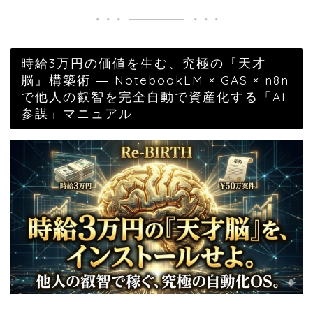
時給3万円の価値を生む、究極の『天才
脳』構築術 ― NotebookLM × GAS × n8n
で他人の叡智を完全自動で資産化する「AI
参謀」マニュアル