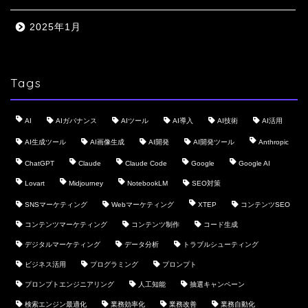
2025年1月
Tags
AI
AIガバナンス
AIツール
AI導入
AI技術
AI活用
AI生成ツール
AI画像生成
AI開発
AI開発ツール
Anthropic
ChatGPT
Claude
Claude Code
Google
Google AI
Lovart
Midjourney
NotebookLM
SEO対策
SNSマーケティング
Webマーケティング
XTEP
コンテンツSEO
コンテンツマーケティング
コンテンツ制作
コード生成
デジタルマーケティング
データ分析
トラブルシューティング
ビジネス活用
プログラミング
プロンプト
プロンプトエンジニアリング
人工知能
抽選キャンペーン
検索エンジン最適化
業務効率化
業務改善
業務自動化