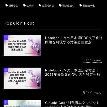
機械学習
生成AI
生産性向上
画像生成AI
開発効率化
Popular Post
1
NotebookLMの日本語PDF文字化け
問題を解決する対策と注意点
5619
view
2
NotebookLMの日本語設定方法｜
会社概要
2026年最新版の使い方と設定手順
サービス
5440
view
採用情報
3
Claude Code消費済みクレジット