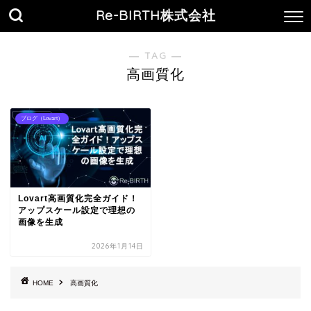
Re-BIRTH株式会社
― TAG ―
高画質化
ブログ（Lovart）
Lovart高画質化完全ガイド！
アップスケール設定で理想の
画像を生成
2026年1月14日
HOME
高画質化