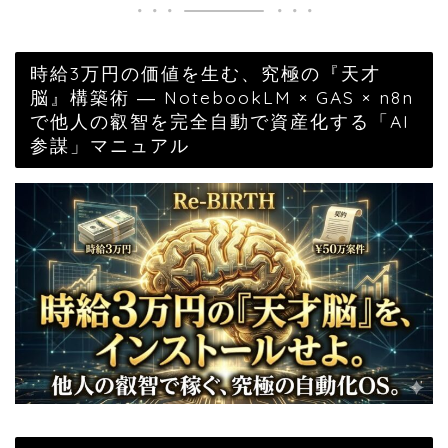
時給3万円の価値を生む、究極の『天才
脳』構築術 ― NotebookLM × GAS × n8n
で他人の叡智を完全自動で資産化する「AI
参謀」マニュアル