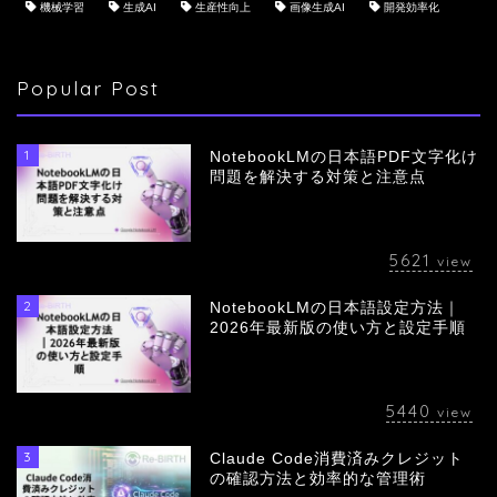
機械学習
生成AI
生産性向上
画像生成AI
開発効率化
Popular Post
1
NotebookLMの日本語PDF文字化け
問題を解決する対策と注意点
5621
view
2
NotebookLMの日本語設定方法｜
会社概要
2026年最新版の使い方と設定手順
サービス
5440
view
採用情報
3
Claude Code消費済みクレジット
の確認方法と効率的な管理術