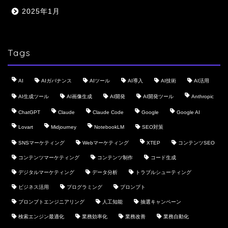
2025年1月
Tags
AI
AIガバナンス
AIツール
AI導入
AI技術
AI活用
AI生成ツール
AI画像生成
AI開発
AI開発ツール
Anthropic
ChatGPT
Claude
Claude Code
Google
Google AI
Lovart
Midjourney
NotebookLM
SEO対策
SNSマーケティング
Webマーケティング
XTEP
コンテンツSEO
コンテンツマーケティング
コンテンツ制作
コード生成
デジタルマーケティング
データ分析
トラブルシューティング
ビジネス活用
プログラミング
プロンプト
プロンプトエンジニアリング
人工知能
抽選キャンペーン
検索エンジン最適化
業務効率化
業務改善
業務自動化