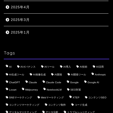
2025年4月
2025年3月
2025年1月
Tags
AI
AIガバナンス
AIツール
AI導入
AI技術
AI活用
AI生成ツール
AI画像生成
AI開発
AI開発ツール
Anthropic
ChatGPT
Claude
Claude Code
Google
Google AI
Lovart
Midjourney
NotebookLM
SEO対策
SNSマーケティング
Webマーケティング
XTEP
コンテンツSEO
コンテンツマーケティング
コンテンツ制作
コード生成
デジタルマーケティング
データ分析
トラブルシューティング