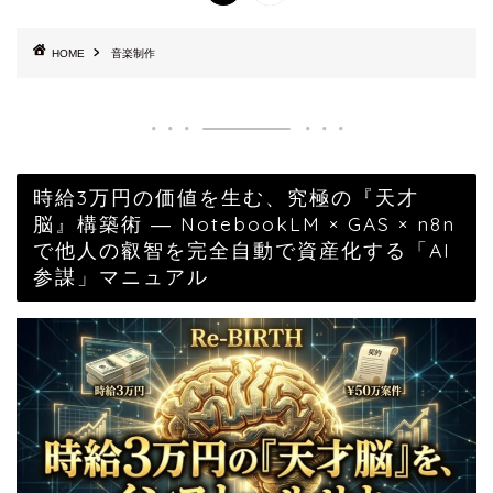
HOME
音楽制作
時給3万円の価値を生む、究極の『天才
脳』構築術 ― NotebookLM × GAS × n8n
で他人の叡智を完全自動で資産化する「AI
参謀」マニュアル