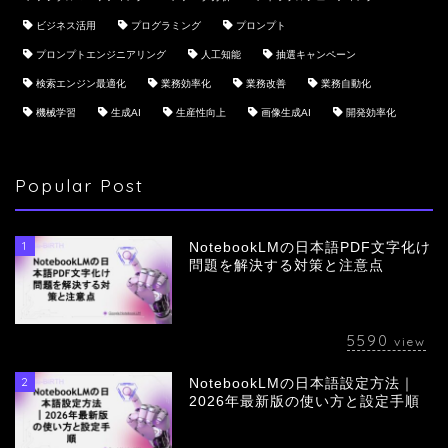
ビジネス活用
プログラミング
プロンプト
プロンプトエンジニアリング
人工知能
抽選キャンペーン
検索エンジン最適化
業務効率化
業務改善
業務自動化
機械学習
生成AI
生産性向上
画像生成AI
開発効率化
Popular Post
1
NotebookLMの日本語PDF文字化け
問題を解決する対策と注意点
5590
view
2
NotebookLMの日本語設定方法｜
会社概要
2026年最新版の使い方と設定手順