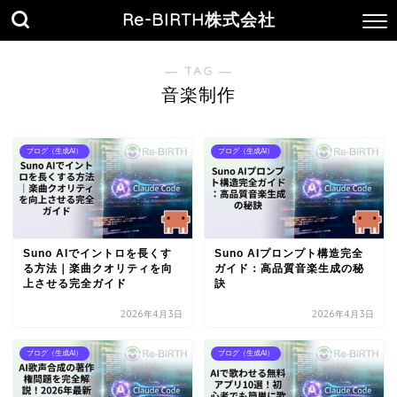
Re-BIRTH株式会社
― TAG ―
音楽制作
ブログ（生成AI）
ブログ（生成AI）
Suno AIでイントロを長くす
Suno AIプロンプト構造完全
る方法｜楽曲クオリティを向
ガイド：高品質音楽生成の秘
上させる完全ガイド
訣
2026年4月3日
2026年4月3日
ブログ（生成AI）
ブログ（生成AI）