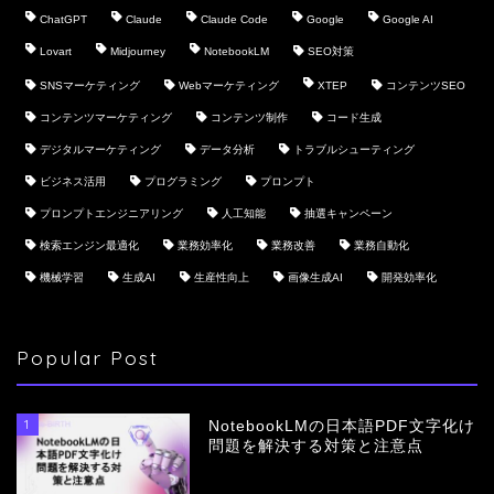
ChatGPT
Claude
Claude Code
Google
Google AI
Lovart
Midjourney
NotebookLM
SEO対策
SNSマーケティング
Webマーケティング
XTEP
コンテンツSEO
コンテンツマーケティング
コンテンツ制作
コード生成
デジタルマーケティング
データ分析
トラブルシューティング
ビジネス活用
プログラミング
プロンプト
プロンプトエンジニアリング
人工知能
抽選キャンペーン
検索エンジン最適化
業務効率化
業務改善
業務自動化
機械学習
生成AI
生産性向上
画像生成AI
開発効率化
Popular Post
1
NotebookLMの日本語PDF文字化け
問題を解決する対策と注意点