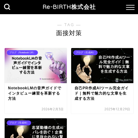
Re-BIRTH株式会社
― TAG ―
面接対策
ブログ（Notebook LM）
ブログ（生成AI）
NotebookLMの音声ガイドで
自己PR作成AIツール完全ガイ
インタビュー練習を革新する
ド｜無料で魅力的な文章を生
方法
成する方法
2026年2月3日
2025年12月29日
ブログ（生成AI）