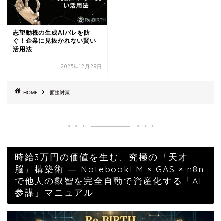
志望動機の生成AIバレを防
ぐ！企業に見抜かれない賢い
活用法
2025年12月29日
HOME
面接対策
時給3万円の価値を生む、究極の『天才
脳』構築術 ― NotebookLM × GAS × n8n
で他人の叡智を完全自動で資産化する「AI
参謀」マニュアル