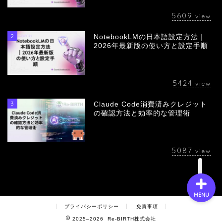
5609
view
2
NotebookLMの日本語設定方法｜
会社概要
2026年最新版の使い方と設定手順
サービス
5424
view
採用情報
3
Claude Code消費済みクレジット
の確認方法と効率的な管理術
お問い合わせ
5087
view
MENU
プライバシーポリシー
免責事項
2025–2026 Re-BIRTH株式会社