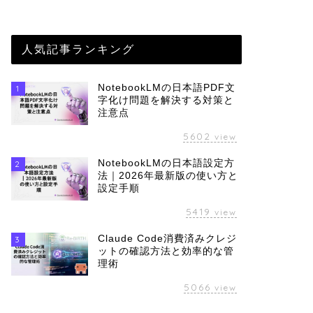
人気記事ランキング
NotebookLMの日本語PDF文
1
字化け問題を解決する対策と
注意点
5602
view
NotebookLMの日本語設定方
2
法｜2026年最新版の使い方と
設定手順
5419
view
Claude Code消費済みクレジ
3
ットの確認方法と効率的な管
理術
5066
view