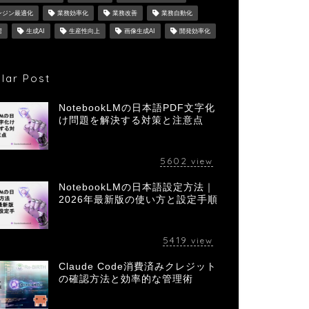
ンジン最適化
業務効率化
業務改善
業務自動化
習
生成AI
生産性向上
画像生成AI
開発効率化
lar Post
NotebookLMの日本語PDF文字化
け問題を解決する対策と注意点
5602
view
NotebookLMの日本語設定方法｜
2026年最新版の使い方と設定手順
5419
view
Claude Code消費済みクレジット
の確認方法と効率的な管理術