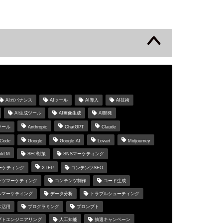
s
AIガバナンス
AIツール
AI導入
AI技術
AI生成ツール
AI画像生成
AI開発
ツール
Anthropic
ChatGPT
Claude
 Code
Google
Google AI
Lovart
Midjourney
okLM
SEO対策
SNSマーケティング
マーケティング
XTEP
コンテンツSEO
ンツマーケティング
コンテンツ制作
コード生成
ルマーケティング
データ分析
トラブルシューティング
ス活用
プログラミング
プロンプト
プトエンジニアリング
人工知能
抽選キャンペーン