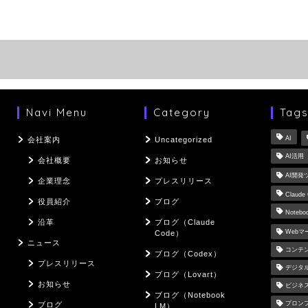
Navi Menu
Category
Tag
AI
会社案内
Uncategorized
AI活用
会社概要
お知らせ
AI開発
企業理念
プレスリリース
Claude
役員紹介
ブログ
Notebo
沿革
ブログ（Claude
Web
Code）
ニュース
コンテ
ブログ（Codex）
プレスリリース
デジタ
ブログ（Lovart）
お知らせ
ビジネ
ブログ（Notebook
プロン
ブログ
LM）