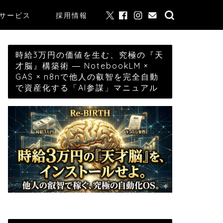
サービス
採用情報
時給3万円の価値を生む、究極の『天
才脳』構築術 ― NotebookLM ×
GAS × n8nで他人の叡智を完全自動
で資産化する「AI参謀」マニュアル