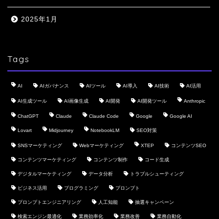
2025年1月
Tags
AI
AIガバナンス
AIツール
AI導入
AI技術
AI活用
AI生成ツール
AI画像生成
AI開発
AI開発ツール
Anthropic
ChatGPT
Claude
Claude Code
Google
Google AI
Lovart
Midjourney
NotebookLM
SEO対策
SNSマーケティング
Webマーケティング
XTEP
コンテンツSEO
コンテンツマーケティング
コンテンツ制作
コード生成
デジタルマーケティング
データ分析
トラブルシューティング
ビジネス活用
プログラミング
プロンプト
プロンプトエンジニアリング
人工知能
抽選キャンペーン
検索エンジン最適化
業務効率化
業務改善
業務自動化