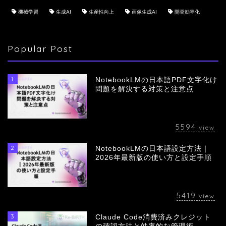
機械学習
生成AI
生産性向上
画像生成AI
開発効率化
Popular Post
1
NotebookLMの日本語PDF文字化け
問題を解決する対策と注意点
5594
view
2
NotebookLMの日本語設定方法｜
会社概要
2026年最新版の使い方と設定手順
サービス
5419
view
採用情報
3
Claude Code消費済みクレジット