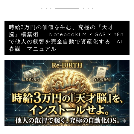
時給3万円の価値を生む、究極の『天才
脳』構築術 ― NotebookLM × GAS × n8n
で他人の叡智を完全自動で資産化する「AI
参謀」マニュアル