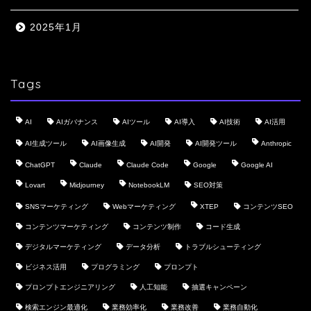
2025年1月
Tags
AI
AIガバナンス
AIツール
AI導入
AI技術
AI活用
AI生成ツール
AI画像生成
AI開発
AI開発ツール
Anthropic
ChatGPT
Claude
Claude Code
Google
Google AI
Lovart
Midjourney
NotebookLM
SEO対策
SNSマーケティング
Webマーケティング
XTEP
コンテンツSEO
コンテンツマーケティング
コンテンツ制作
コード生成
デジタルマーケティング
データ分析
トラブルシューティング
ビジネス活用
プログラミング
プロンプト
プロンプトエンジニアリング
人工知能
抽選キャンペーン
検索エンジン最適化
業務効率化
業務改善
業務自動化