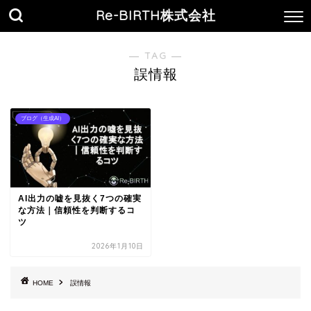
Re-BIRTH株式会社
― TAG ―
誤情報
ブログ（生成AI）
AI出力の嘘を見抜く7つの確実
な方法｜信頼性を判断するコ
ツ
2026年1月10日
HOME
誤情報