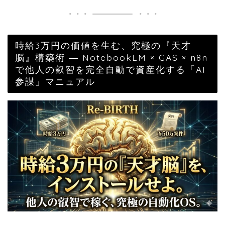
時給3万円の価値を生む、究極の『天才
脳』構築術 ― NotebookLM × GAS × n8n
で他人の叡智を完全自動で資産化する「AI
参謀」マニュアル