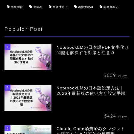
機械学習
生成AI
生産性向上
画像生成AI
開発効率化
Popular Post
1
NotebookLMの日本語PDF文字化け
問題を解決する対策と注意点
5609
view
2
NotebookLMの日本語設定方法｜
会社概要
2026年最新版の使い方と設定手順
サービス
5424
view
採用情報
3
Claude Code消費済みクレジット