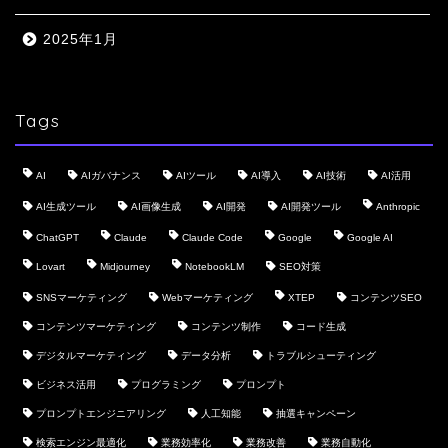
2025年1月
Tags
AI
AIガバナンス
AIツール
AI導入
AI技術
AI活用
AI生成ツール
AI画像生成
AI開発
AI開発ツール
Anthropic
ChatGPT
Claude
Claude Code
Google
Google AI
Lovart
Midjourney
NotebookLM
SEO対策
SNSマーケティング
Webマーケティング
XTEP
コンテンツSEO
コンテンツマーケティング
コンテンツ制作
コード生成
デジタルマーケティング
データ分析
トラブルシューティング
ビジネス活用
プログラミング
プロンプト
プロンプトエンジニアリング
人工知能
抽選キャンペーン
検索エンジン最適化
業務効率化
業務改善
業務自動化