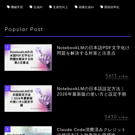
機械学習
生成AI
生産性向上
画像生成AI
開発効率化
Popular Post
1
NotebookLMの日本語PDF文字化け
問題を解決する対策と注意点
5613
view
2
NotebookLMの日本語設定方法｜
会社概要
2026年最新版の使い方と設定手順
サービス
5430
view
採用情報
3
Claude Code消費済みクレジット