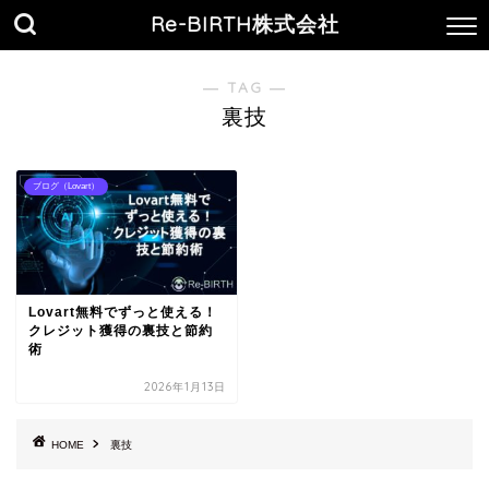
Re-BIRTH株式会社
― TAG ―
裏技
ブログ（Lovart）
Lovart無料でずっと使える！
クレジット獲得の裏技と節約
術
2026年1月13日
HOME
裏技