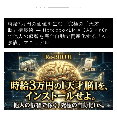
時給3万円の価値を生む、究極の『天才
脳』構築術 ― NotebookLM × GAS × n8n
で他人の叡智を完全自動で資産化する「AI
参謀」マニュアル