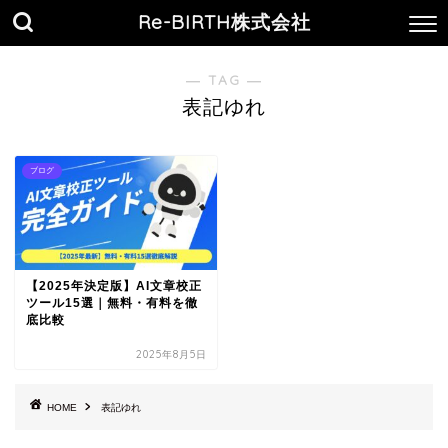
Re-BIRTH株式会社
― TAG ―
表記ゆれ
ブログ
【2025年決定版】AI文章校正
ツール15選｜無料・有料を徹
底比較
2025年8月5日
HOME
表記ゆれ