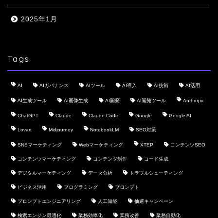
2025年1月
Tags
AI
AIガバナンス
AIツール
AI導入
AI技術
AI活用
AI生成ツール
AI画像生成
AI開発
AI開発ツール
Anthropic
ChatGPT
Claude
Claude Code
Google
Google AI
Lovart
Midjourney
NotebookLM
SEO対策
SNSマーケティング
Webマーケティング
XTEP
コンテンツSEO
コンテンツマーケティング
コンテンツ制作
コード生成
デジタルマーケティング
データ分析
トラブルシューティング
ビジネス活用
プログラミング
プロンプト
プロンプトエンジニアリング
人工知能
抽選キャンペーン
検索エンジン最適化
業務効率化
業務改善
業務自動化