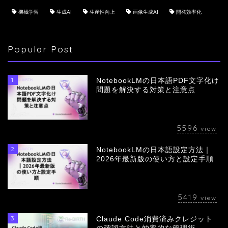
機械学習
生成AI
生産性向上
画像生成AI
開発効率化
Popular Post
1
NotebookLMの日本語PDF文字化け
問題を解決する対策と注意点
5596
view
2
NotebookLMの日本語設定方法｜
会社概要
2026年最新版の使い方と設定手順
サービス
5419
view
採用情報
3
Claude Code消費済みクレジット