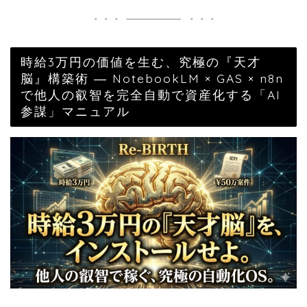
時給3万円の価値を生む、究極の『天才
脳』構築術 ― NotebookLM × GAS × n8n
で他人の叡智を完全自動で資産化する「AI
参謀」マニュアル