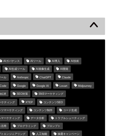
s
AIガバナンス
AIツール
AI導入
AI技術
AI生成ツール
AI画像生成
AI開発
ツール
Anthropic
ChatGPT
Claude
 Code
Google
Google AI
Lovart
Midjourney
okLM
SEO対策
SNSマーケティング
マーケティング
XTEP
コンテンツSEO
ンツマーケティング
コンテンツ制作
コード生成
ルマーケティング
データ分析
トラブルシューティング
ス活用
プログラミング
プロンプト
プトエンジニアリング
人工知能
抽選キャンペーン