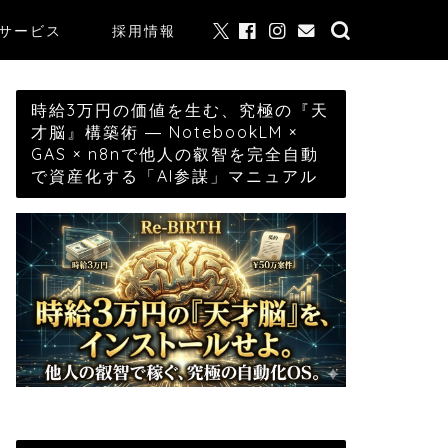
サービス
採用情報
時給3万円の価値を生む、究極の『天
才脳』構築術 ― NotebookLM ×
GAS × n8nで他人の叡智を完全自動
で資産化する「AI参謀」マニュアル