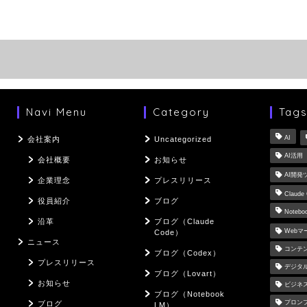
Navi Menu
Category
Tag
AI
会社案内
Uncategorized
AI活用
会社概要
お知らせ
AI開発
企業理念
プレスリリース
Claude
役員紹介
ブログ
Notebo
沿革
ブログ（Claude
Web
Code）
ニュース
コンテ
ブログ（Codex）
プレスリリース
デジタ
ブログ（Lovart）
お知らせ
ビジネ
ブログ（Notebook
プロン
ブログ
LM）