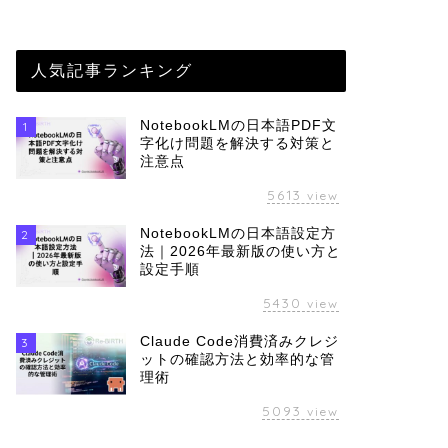
人気記事ランキング
NotebookLMの日本語PDF文
1
字化け問題を解決する対策と
注意点
5613
view
NotebookLMの日本語設定方
2
法｜2026年最新版の使い方と
設定手順
5430
view
Claude Code消費済みクレジ
3
ットの確認方法と効率的な管
理術
5093
view