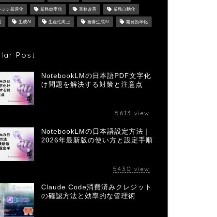
ンジン最適化
業務効率化
業務改善
業務自動化
習
生成AI
生産性向上
画像生成AI
開発効率化
lar Post
NotebookLMの日本語PDF文字化
け問題を解決する対策と注意点
5613
view
NotebookLMの日本語設定方法｜
2026年最新版の使い方と設定手順
5430
view
Claude Code消費済みクレジット
の確認方法と効率的な管理術