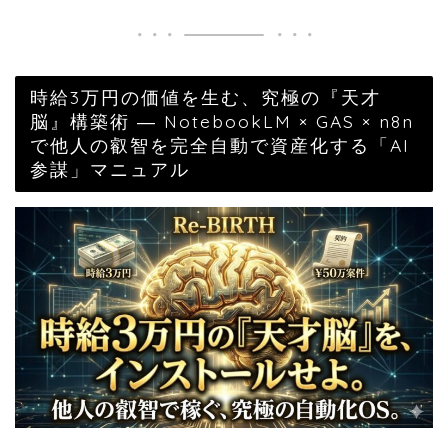
時給3万円の価値を生む、究極の『天才
脳』構築術 ― NotebookLM × GAS × n8n
で他人の叡智を完全自動で資産化する「AI
参謀」マニュアル