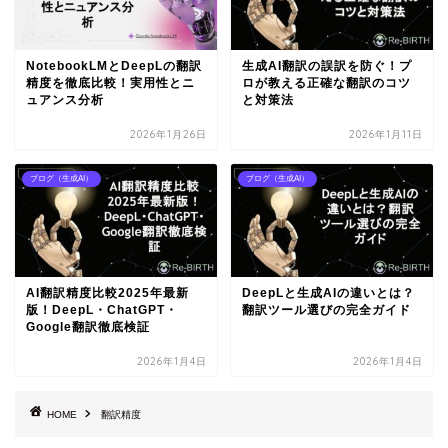
NotebookLMとDeepLの翻訳
生成AI翻訳の誤訳を防ぐ！プ
精度を徹底比較！実用性とニ
ロが教える正確な翻訳のコツ
ュアンス分析
と対策法
2026年1月26日
2026年1月11日
ブログ（生成AI）
ブログ（生成AI）
AI翻訳精度比較2025年最新
DeepLと生成AIの違いとは？
版！DeepL・ChatGPT・
翻訳ツール選びの完全ガイド
Google翻訳徹底検証
2026年1月4日
2026年1月4日
HOME
翻訳精度