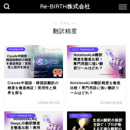
Re-BIRTH株式会社
― TAG ―
翻訳精度
Uncategorized
ブログ（Notebook LM）
Claude中国語・韓国語翻訳の
NotebookLM翻訳精度を徹底
精度を徹底検証！実用性と限
比較！専門用語に強い翻訳ツ
界を探る
ールはどれ？
2026年3月19日
2026年1月29日
ブログ（Notebook LM）
ブログ（生成AI）