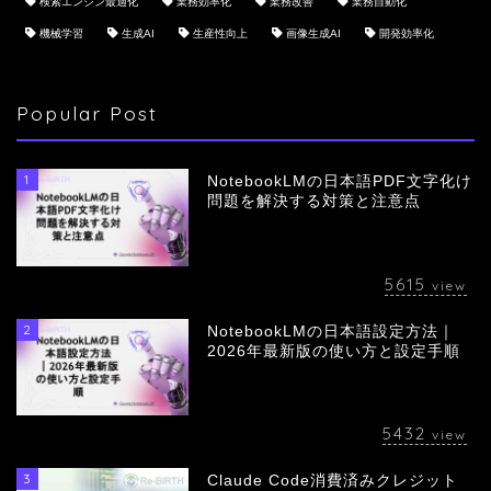
検索エンジン最適化
業務効率化
業務改善
業務自動化
機械学習
生成AI
生産性向上
画像生成AI
開発効率化
Popular Post
1
NotebookLMの日本語PDF文字化け
問題を解決する対策と注意点
5615
view
2
NotebookLMの日本語設定方法｜
会社概要
2026年最新版の使い方と設定手順
サービス
5432
view
採用情報
3
Claude Code消費済みクレジット