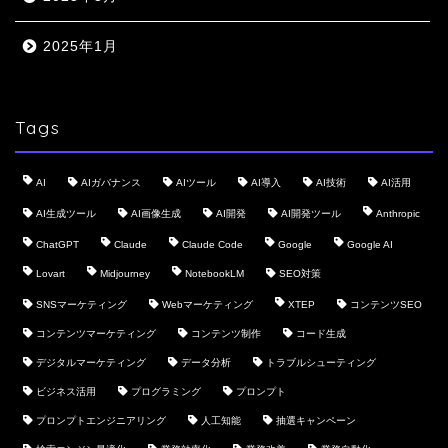
2025年1月
Tags
AI
AIガバナンス
AIツール
AI導入
AI技術
AI活用
AI生成ツール
AI画像生成
AI開発
AI開発ツール
Anthropic
ChatGPT
Claude
Claude Code
Google
Google AI
Lovart
Midjourney
NotebookLM
SEO対策
SNSマーケティング
Webマーケティング
XTEP
コンテンツSEO
コンテンツマーケティング
コンテンツ制作
コード生成
デジタルマーケティング
データ分析
トラブルシューティング
ビジネス活用
プログラミング
プロンプト
プロンプトエンジニアリング
人工知能
抽選キャンペーン