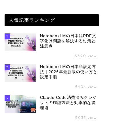
人気記事ランキング
NotebookLMの日本語PDF文
1
字化け問題を解決する対策と
注意点
5590
view
NotebookLMの日本語設定方
2
法｜2026年最新版の使い方と
設定手順
5404
view
Claude Code消費済みクレジ
3
ットの確認方法と効率的な管
理術
5033
view