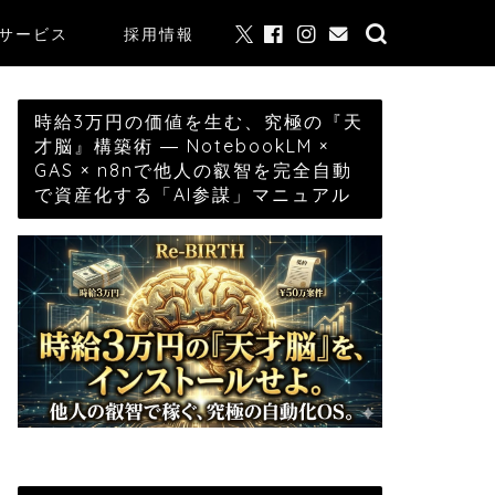
サービス
採用情報
時給3万円の価値を生む、究極の『天
才脳』構築術 ― NotebookLM ×
GAS × n8nで他人の叡智を完全自動
で資産化する「AI参謀」マニュアル