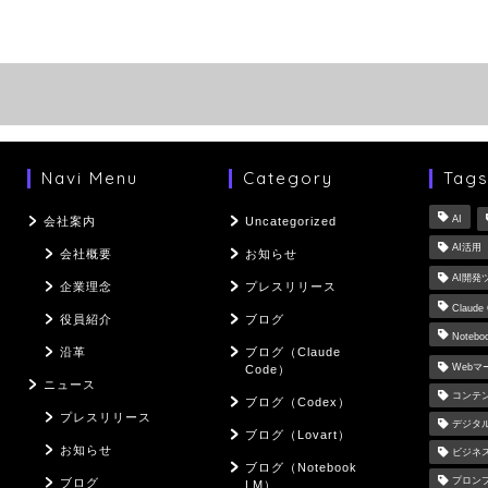
Navi Menu
Category
Tag
AI
会社案内
Uncategorized
AI活用
会社概要
お知らせ
AI開発
企業理念
プレスリリース
Claude
役員紹介
ブログ
Notebo
沿革
ブログ（Claude
Web
Code）
ニュース
コンテ
ブログ（Codex）
プレスリリース
デジタ
ブログ（Lovart）
お知らせ
ビジネ
ブログ（Notebook
プロン
ブログ
LM）