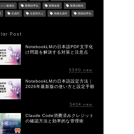
ンジン最適化
業務効率化
業務改善
業務自動化
習
生成AI
生産性向上
画像生成AI
開発効率化
lar Post
NotebookLMの日本語PDF文字化
け問題を解決する対策と注意点
5590
view
NotebookLMの日本語設定方法｜
2026年最新版の使い方と設定手順
5404
view
Claude Code消費済みクレジット
の確認方法と効率的な管理術