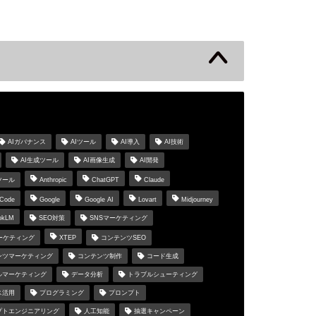
s
AIガバナンス
AIツール
AI導入
AI技術
AI生成ツール
AI画像生成
AI開発
ツール
Anthropic
ChatGPT
Claude
 Code
Google
Google AI
Lovart
Midjourney
okLM
SEO対策
SNSマーケティング
マーケティング
XTEP
コンテンツSEO
ンツマーケティング
コンテンツ制作
コード生成
ルマーケティング
データ分析
トラブルシューティング
ス活用
プログラミング
プロンプト
プトエンジニアリング
人工知能
抽選キャンペーン