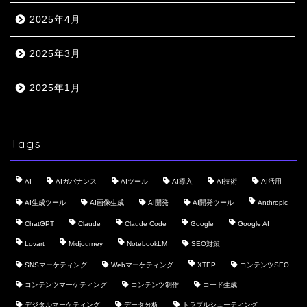
2025年4月
2025年3月
2025年1月
Tags
AI
AIガバナンス
AIツール
AI導入
AI技術
AI活用
AI生成ツール
AI画像生成
AI開発
AI開発ツール
Anthropic
ChatGPT
Claude
Claude Code
Google
Google AI
Lovart
Midjourney
NotebookLM
SEO対策
SNSマーケティング
Webマーケティング
XTEP
コンテンツSEO
コンテンツマーケティング
コンテンツ制作
コード生成
デジタルマーケティング
データ分析
トラブルシューティング