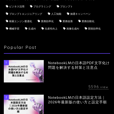
ビジネス活用
プログラミング
プロンプト
プロンプトエンジニアリング
人工知能
抽選キャンペーン
検索エンジン最適化
業務効率化
業務改善
業務自動化
機械学習
生成AI
生産性向上
画像生成AI
開発効率化
Popular Post
1
NotebookLMの日本語PDF文字化け
問題を解決する対策と注意点
5596
view
2
NotebookLMの日本語設定方法｜
会社概要
2026年最新版の使い方と設定手順