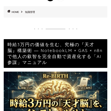
HOME
知識管理
時給3万円の価値を生む、究極の『天才
脳』構築術 ― NotebookLM × GAS × n8n
で他人の叡智を完全自動で資産化する「AI
参謀」マニュアル