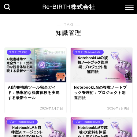
Re-BIRTH株式会社
― TAG ―
知識管理
ブログ（生成AI）
ブログ（Notebook LM）
AI読書補助ツール完全ガイ
NotebookLMの複数ノートブ
ド：効率的な読書体験を実現
ック管理術：プロジェクト別
する最新ツール
運用法
2026年3月31日
2026年2月8日
ブログ（Notebook LM）
ブログ（Notebook LM）