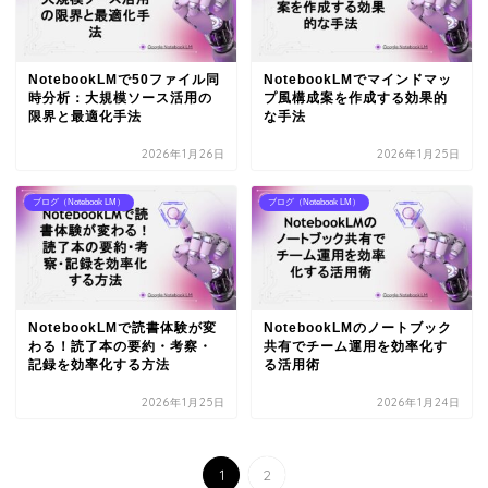
NotebookLMで50ファイル同
NotebookLMでマインドマッ
時分析：大規模ソース活用の
プ風構成案を作成する効果的
限界と最適化手法
な手法
2026年1月26日
2026年1月25日
ブログ（Notebook LM）
ブログ（Notebook LM）
NotebookLMで読書体験が変
NotebookLMのノートブック
わる！読了本の要約・考察・
共有でチーム運用を効率化す
記録を効率化する方法
る活用術
2026年1月25日
2026年1月24日
1
2