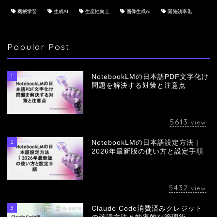
機械学習
生成AI
生産性向上
画像生成AI
開発効率化
Popular Post
1
NotebookLMの日本語PDF文字化け
問題を解決する対策と注意点
5613
view
2
NotebookLMの日本語設定方法｜
会社概要
2026年最新版の使い方と設定手順
サービス
5432
view
採用情報
3
Claude Code消費済みクレジット