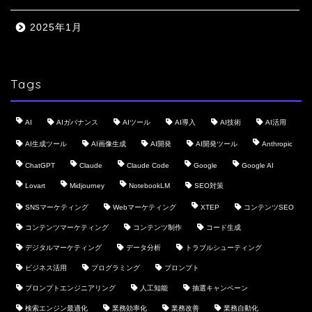
2025年1月
Tags
AI
AIガバナンス
AIツール
AI導入
AI技術
AI活用
AI生成ツール
AI画像生成
AI開発
AI開発ツール
Anthropic
ChatGPT
Claude
Claude Code
Google
Google AI
Lovart
Midjourney
NotebookLM
SEO対策
SNSマーケティング
Webマーケティング
XTEP
コンテンツSEO
コンテンツマーケティング
コンテンツ制作
コード生成
デジタルマーケティング
データ分析
トラブルシューティング
ビジネス活用
プログラミング
プロンプト
プロンプトエンジニアリング
人工知能
抽選キャンペーン
検索エンジン最適化
業務効率化
業務改善
業務自動化