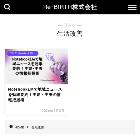
Re-BIRTH株式会社
― TAG ―
生活改善
ブログ（Notebook LM）
NotebookLMで地域ニュース
を効率要約！主婦・主夫の情
報把握術
2026年2月2日
HOME
生活改善