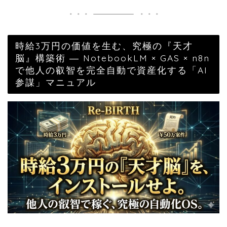
時給3万円の価値を生む、究極の『天才
脳』構築術 ― NotebookLM × GAS × n8n
で他人の叡智を完全自動で資産化する「AI
参謀」マニュアル