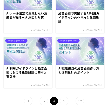
AIツール選定で失敗しない決
経営企画で実践するAI利用ガ
裁者が知るべき原因と対策
イドラインの作り方と役割設
計
2026年7月26日
2026年7月25日
ブログ（OpenClaw）
ブログ（OpenClaw）
AI利用ガイドラインと経営企
AI推進担当の経営企画作り方
画における役割設計の基本と
と役割設計のポイント
実践法
2026年7月25日
2026年7月24日
...
...
1
3
4
5
32