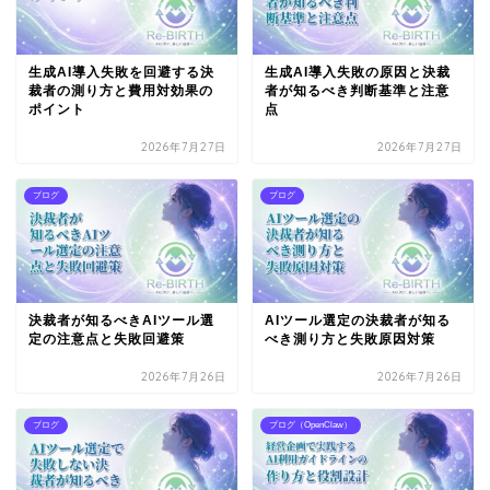
生成AI導入失敗を回避する決
生成AI導入失敗の原因と決裁
裁者の測り方と費用対効果の
者が知るべき判断基準と注意
ポイント
点
2026年7月27日
2026年7月27日
ブログ
ブログ
決裁者が知るべきAIツール選
AIツール選定の決裁者が知る
定の注意点と失敗回避策
べき測り方と失敗原因対策
2026年7月26日
2026年7月26日
ブログ
ブログ（OpenClaw）