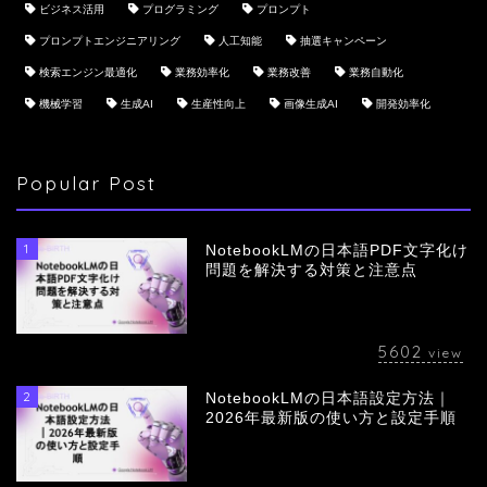
ビジネス活用
プログラミング
プロンプト
プロンプトエンジニアリング
人工知能
抽選キャンペーン
検索エンジン最適化
業務効率化
業務改善
業務自動化
機械学習
生成AI
生産性向上
画像生成AI
開発効率化
Popular Post
1
NotebookLMの日本語PDF文字化け
問題を解決する対策と注意点
5602
view
2
NotebookLMの日本語設定方法｜
会社概要
2026年最新版の使い方と設定手順
サービス