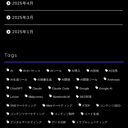
2025年4月
2025年3月
2025年1月
Tags
AI
AIガバナンス
AIツール
AI導入
AI技術
AI活用
AI生成ツール
AI画像生成
AI開発
AI開発ツール
Anthropic
ChatGPT
Claude
Claude Code
Google
Google AI
Lovart
Midjourney
NotebookLM
SEO対策
SNSマーケティング
Webマーケティング
XTEP
コンテンツSEO
コンテンツマーケティング
コンテンツ制作
コード生成
デジタルマーケティング
データ分析
トラブルシューティング