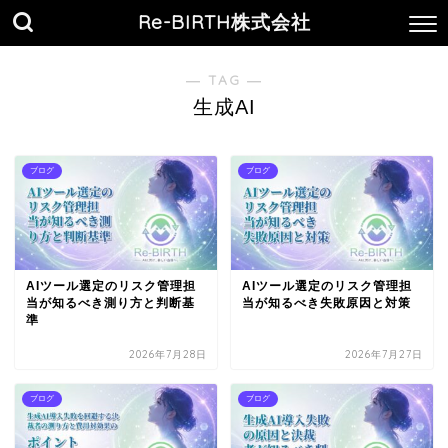
Re-BIRTH株式会社
― TAG ―
生成AI
ブログ
ブログ
AIツール選定のリスク管理担
AIツール選定のリスク管理担
当が知るべき測り方と判断基
当が知るべき失敗原因と対策
準
2026年7月28日
2026年7月27日
ブログ
ブログ