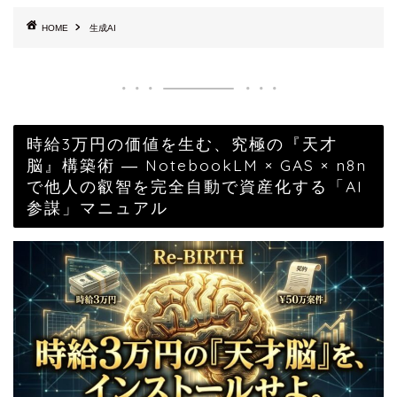
HOME
生成AI
時給3万円の価値を生む、究極の『天才
脳』構築術 ― NotebookLM × GAS × n8n
で他人の叡智を完全自動で資産化する「AI
参謀」マニュアル