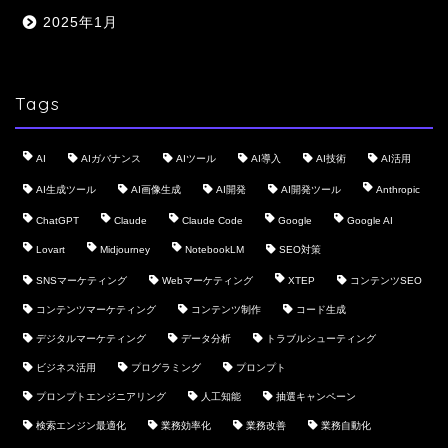
2025年1月
Tags
AI
AIガバナンス
AIツール
AI導入
AI技術
AI活用
AI生成ツール
AI画像生成
AI開発
AI開発ツール
Anthropic
ChatGPT
Claude
Claude Code
Google
Google AI
Lovart
Midjourney
NotebookLM
SEO対策
SNSマーケティング
Webマーケティング
XTEP
コンテンツSEO
コンテンツマーケティング
コンテンツ制作
コード生成
デジタルマーケティング
データ分析
トラブルシューティング
ビジネス活用
プログラミング
プロンプト
プロンプトエンジニアリング
人工知能
抽選キャンペーン
検索エンジン最適化
業務効率化
業務改善
業務自動化