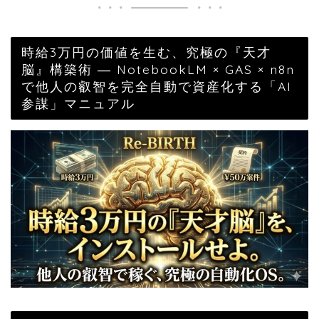
時給3万円の価値を生む、究極の『天才
脳』構築術 ― NotebookLM × GAS × n8n
で他人の叡智を完全自動で資産化する「AI
参謀」マニュアル