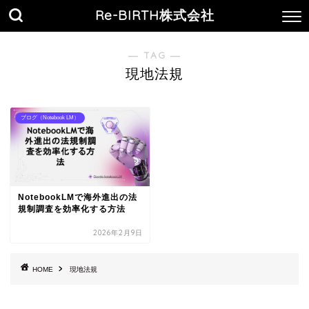
Re-BIRTH株式会社
― TAG ―
現地法規
ブログ（Notebook LM）
NotebookLMで海外進出の法
規制調査を効率化する方法
2026年2月9日
HOME
現地法規