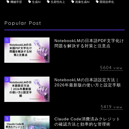
機械学習
生成AI
生産性向上
画像生成AI
開発効率化
Popular Post
1
NotebookLMの日本語PDF文字化け
問題を解決する対策と注意点
5604
view
2
NotebookLMの日本語設定方法｜
会社概要
2026年最新版の使い方と設定手順
サービス
5419
view
採用情報
3
Claude Code消費済みクレジット
の確認方法と効率的な管理術