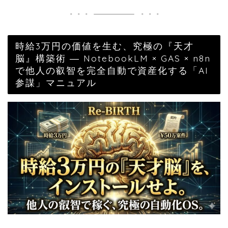
時給3万円の価値を生む、究極の『天才
脳』構築術 ― NotebookLM × GAS × n8n
で他人の叡智を完全自動で資産化する「AI
参謀」マニュアル