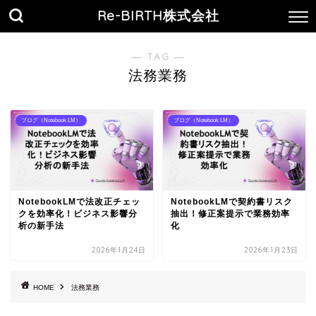
Re-BIRTH株式会社
― TAG ―
法務業務
ブログ（Notebook LM）
ブログ（Notebook LM）
NotebookLMで法改正チェッ
NotebookLMで契約書リスク
クを効率化！ビジネス影響分
抽出！修正案提示で業務効率
析の新手法
化
2026年1月24日
2026年1月23日
HOME
法務業務