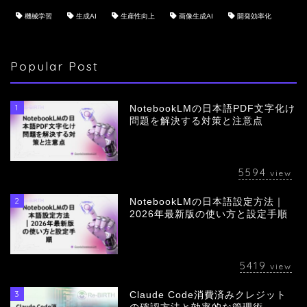
機械学習
生成AI
生産性向上
画像生成AI
開発効率化
Popular Post
1
NotebookLMの日本語PDF文字化け
問題を解決する対策と注意点
5594
view
2
NotebookLMの日本語設定方法｜
会社概要
2026年最新版の使い方と設定手順
サービス
5419
view
採用情報
3
Claude Code消費済みクレジット