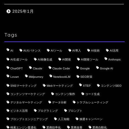
2025年1月
Tags
AI
AIガバナンス
AIツール
AI導入
AI技術
AI活用
AI生成ツール
AI画像生成
AI開発
AI開発ツール
Anthropic
ChatGPT
Claude
Claude Code
Google
Google AI
Lovart
Midjourney
NotebookLM
SEO対策
SNSマーケティング
Webマーケティング
XTEP
コンテンツSEO
コンテンツマーケティング
コンテンツ制作
コード生成
デジタルマーケティング
データ分析
トラブルシューティング
ビジネス活用
プログラミング
プロンプト
プロンプトエンジニアリング
人工知能
抽選キャンペーン
検索エンジン最適化
業務効率化
業務改善
業務自動化