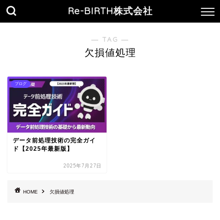
Re-BIRTH株式会社
― TAG ―
欠損値処理
ブログ
データ前処理技術の完全ガイ
ド【2025年最新版】
2025年7月27日
HOME
欠損値処理