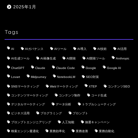
2025年1月
Tags
AI
AIガバナンス
AIツール
AI導入
AI技術
AI活用
AI生成ツール
AI画像生成
AI開発
AI開発ツール
Anthropic
ChatGPT
Claude
Claude Code
Google
Google AI
Lovart
Midjourney
NotebookLM
SEO対策
SNSマーケティング
Webマーケティング
XTEP
コンテンツSEO
コンテンツマーケティング
コンテンツ制作
コード生成
デジタルマーケティング
データ分析
トラブルシューティング
ビジネス活用
プログラミング
プロンプト
プロンプトエンジニアリング
人工知能
抽選キャンペーン
検索エンジン最適化
業務効率化
業務改善
業務自動化