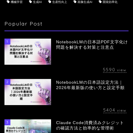
機械学習
生成AI
生産性向上
画像生成AI
開発効率化
Popular Post
1
NotebookLMの日本語PDF文字化け
問題を解決する対策と注意点
5590
view
2
NotebookLMの日本語設定方法｜
会社概要
2026年最新版の使い方と設定手順
サービス
5404
view
採用情報
3
Claude Code消費済みクレジット
の確認方法と効率的な管理術