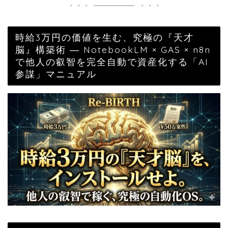
時給3万円の価値を生む、究極の『天才
脳』構築術 ― NotebookLM × GAS × n8n
で他人の叡智を完全自動で資産化する「AI
参謀」マニュアル