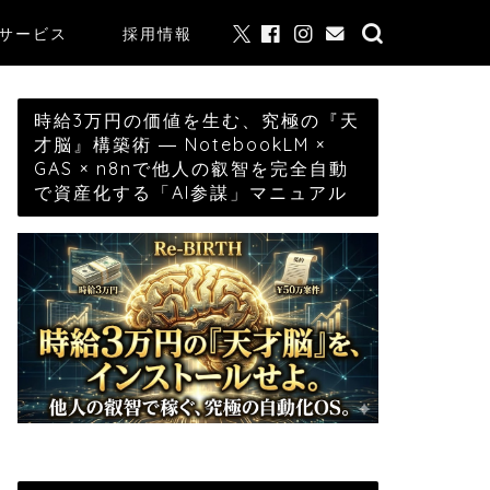
サービス
採用情報
時給3万円の価値を生む、究極の『天
才脳』構築術 ― NotebookLM ×
GAS × n8nで他人の叡智を完全自動
で資産化する「AI参謀」マニュアル