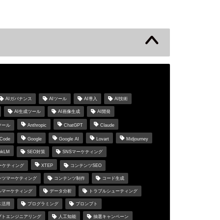
s
AIガバナンス
AIツール
AI導入
AI技術
AI生成ツール
AI画像生成
AI開発
ツール
Anthropic
ChatGPT
Claude
 Code
Google
Google AI
Lovart
Midjourney
okLM
SEO対策
SNSマーケティング
マーケティング
XTEP
コンテンツSEO
ンツマーケティング
コンテンツ制作
コード生成
ルマーケティング
データ分析
トラブルシューティング
ス活用
プログラミング
プロンプト
プトエンジニアリング
人工知能
抽選キャンペーン