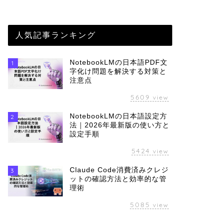
人気記事ランキング
NotebookLMの日本語PDF文
1
字化け問題を解決する対策と
注意点
5609
view
NotebookLMの日本語設定方
2
法｜2026年最新版の使い方と
設定手順
5424
view
Claude Code消費済みクレジ
3
ットの確認方法と効率的な管
理術
5085
view