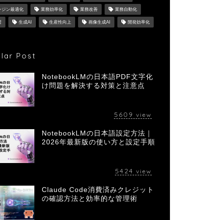
ンジン最適化
業務効率化
業務改善
業務自動化
習
生成AI
生産性向上
画像生成AI
開発効率化
lar Post
NotebookLMの日本語PDF文字化
け問題を解決する対策と注意点
5609
view
NotebookLMの日本語設定方法｜
2026年最新版の使い方と設定手順
5424
view
Claude Code消費済みクレジット
の確認方法と効率的な管理術