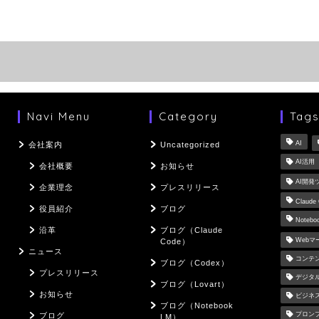
Navi Menu
Category
Tag
AI
会社案内
Uncategorized
AI活用
会社概要
お知らせ
AI開発
企業理念
プレスリリース
Claude
役員紹介
ブログ
Notebo
沿革
ブログ（Claude
Web
Code）
ニュース
コンテ
ブログ（Codex）
プレスリリース
デジタ
ブログ（Lovart）
お知らせ
ビジネ
ブログ（Notebook
プロン
ブログ
LM）