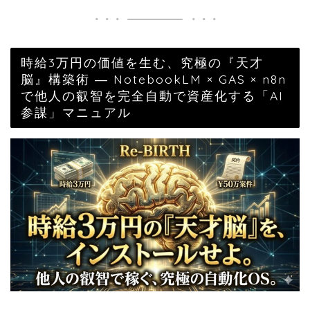
時給3万円の価値を生む、究極の『天才
脳』構築術 ― NotebookLM × GAS × n8n
で他人の叡智を完全自動で資産化する「AI
参謀」マニュアル