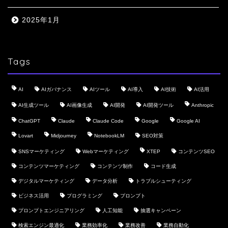
2025年1月
Tags
AI
AIガバナンス
AIツール
AI導入
AI技術
AI活用
AI生成ツール
AI画像生成
AI開発
AI開発ツール
Anthropic
ChatGPT
Claude
Claude Code
Google
Google AI
Lovart
Midjourney
NotebookLM
SEO対策
SNSマーケティング
Webマーケティング
XTEP
コンテンツSEO
コンテンツマーケティング
コンテンツ制作
コード生成
デジタルマーケティング
データ分析
トラブルシューティング
ビジネス活用
プログラミング
プロンプト
プロンプトエンジニアリング
人工知能
抽選キャンペーン
検索エンジン最適化
業務効率化
業務改善
業務自動化