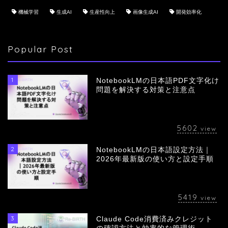
機械学習
生成AI
生産性向上
画像生成AI
開発効率化
Popular Post
1
NotebookLMの日本語PDF文字化け
問題を解決する対策と注意点
5602
view
2
NotebookLMの日本語設定方法｜
会社概要
2026年最新版の使い方と設定手順
サービス
5419
view
採用情報
3
Claude Code消費済みクレジット