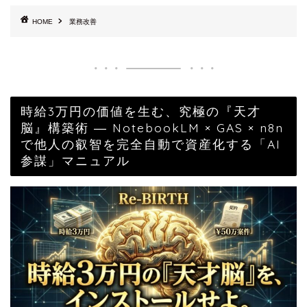
HOME
業務改善
時給3万円の価値を生む、究極の『天才
脳』構築術 ― NotebookLM × GAS × n8n
で他人の叡智を完全自動で資産化する「AI
参謀」マニュアル