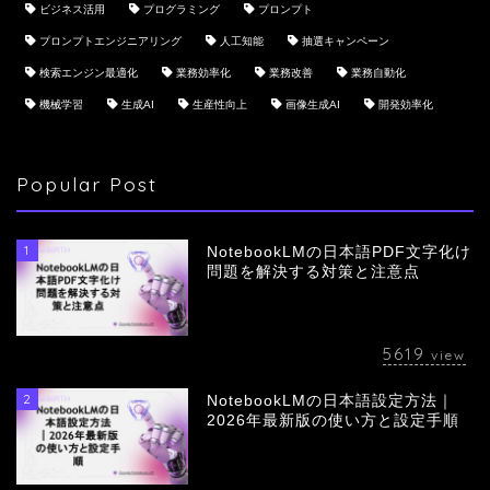
ビジネス活用
プログラミング
プロンプト
プロンプトエンジニアリング
人工知能
抽選キャンペーン
検索エンジン最適化
業務効率化
業務改善
業務自動化
機械学習
生成AI
生産性向上
画像生成AI
開発効率化
Popular Post
1
NotebookLMの日本語PDF文字化け
問題を解決する対策と注意点
5619
view
2
NotebookLMの日本語設定方法｜
会社概要
2026年最新版の使い方と設定手順
サービス