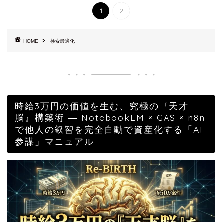
1
2
HOME
検索最適化
時給3万円の価値を生む、究極の『天才
脳』構築術 ― NotebookLM × GAS × n8n
で他人の叡智を完全自動で資産化する「AI
参謀」マニュアル