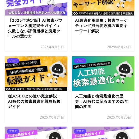
【2025年決定版】AI検索パフ
AI最適化用語集：検索マーケ
ォーマンス測定完全ガイド：
ティング担当者必携の重要キ
失敗しない評価指標と測定ツ
ーワード解説
ールの選び方
2025年8月31日
2025年8月24日
ブログ
ブログ
従来SEOとの違い完全解説：
人工知能と検索最適化の歴
AI時代の検索最適化戦略転換
史：AI時代に至るまでの25年
ガイド
間の変遷
2025年8月24日
2025年8月23日
ブログ
ブログ