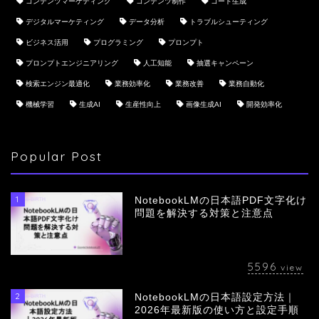
コンテンツマーケティング
コンテンツ制作
コード生成
デジタルマーケティング
データ分析
トラブルシューティング
ビジネス活用
プログラミング
プロンプト
プロンプトエンジニアリング
人工知能
抽選キャンペーン
検索エンジン最適化
業務効率化
業務改善
業務自動化
機械学習
生成AI
生産性向上
画像生成AI
開発効率化
Popular Post
1
NotebookLMの日本語PDF文字化け
問題を解決する対策と注意点
5596
view
2
NotebookLMの日本語設定方法｜
会社概要
2026年最新版の使い方と設定手順