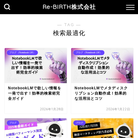
Re-BIRTH株式会社
― TAG ―
検索最適化
ブログ（Notebook LM）
ブログ（Notebook LM）
NotebookLMで欲しい情報を
NotebookLMでメタディスク
一発で出す！効率的検索術完
リプション自動作成！効果的
全ガイド
な活用法とコツ
2026年1月28日
2026年1月22日
ブログ
ブログ