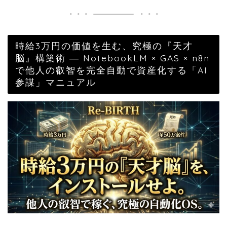
時給3万円の価値を生む、究極の『天才
脳』構築術 ― NotebookLM × GAS × n8n
で他人の叡智を完全自動で資産化する「AI
参謀」マニュアル