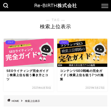
Re-BIRTH株式会社
― TAG ―
検索上位表示
ブログ
ブログ
SEOライティング完全ガイド
コンテンツSEO戦略の完全ガ
｜検索上位を狙う書き方とコ
イド | 検索上位を狙う7つの施
ツ
策
2025年6月30日
2025年3月23日
HOME
検索上位表示