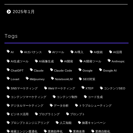
2025年1月
Tags
AI
AIガバナンス
AIツール
AI導入
AI技術
AI活用
AI生成ツール
AI画像生成
AI開発
AI開発ツール
Anthropic
ChatGPT
Claude
Claude Code
Google
Google AI
Lovart
Midjourney
NotebookLM
SEO対策
SNSマーケティング
Webマーケティング
XTEP
コンテンツSEO
コンテンツマーケティング
コンテンツ制作
コード生成
デジタルマーケティング
データ分析
トラブルシューティング
ビジネス活用
プログラミング
プロンプト
プロンプトエンジニアリング
人工知能
抽選キャンペーン
検索エンジン最適化
業務効率化
業務改善
業務自動化