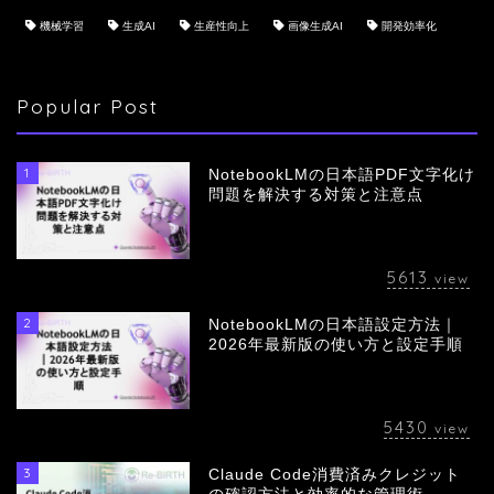
機械学習
生成AI
生産性向上
画像生成AI
開発効率化
Popular Post
1
NotebookLMの日本語PDF文字化け
問題を解決する対策と注意点
5613
view
2
NotebookLMの日本語設定方法｜
会社概要
2026年最新版の使い方と設定手順
サービス
5430
view
採用情報
3
Claude Code消費済みクレジット