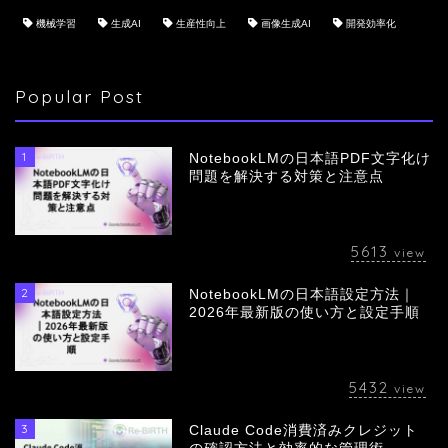
機械学習
生成AI
生産性向上
画像生成AI
開発効率化
Popular Post
1
NotebookLMの日本語PDF文字化け
問題を解決する対策と注意点
5613
view
2
NotebookLMの日本語設定方法｜
会社概要
2026年最新版の使い方と設定手順
サービス
5432
view
採用情報
3
Claude Code消費済みクレジット