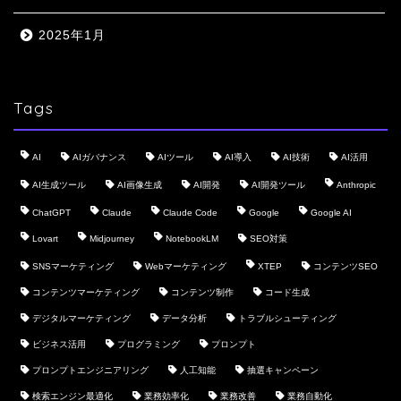
2025年1月
Tags
AI
AIガバナンス
AIツール
AI導入
AI技術
AI活用
AI生成ツール
AI画像生成
AI開発
AI開発ツール
Anthropic
ChatGPT
Claude
Claude Code
Google
Google AI
Lovart
Midjourney
NotebookLM
SEO対策
SNSマーケティング
Webマーケティング
XTEP
コンテンツSEO
コンテンツマーケティング
コンテンツ制作
コード生成
デジタルマーケティング
データ分析
トラブルシューティング
ビジネス活用
プログラミング
プロンプト
プロンプトエンジニアリング
人工知能
抽選キャンペーン
検索エンジン最適化
業務効率化
業務改善
業務自動化