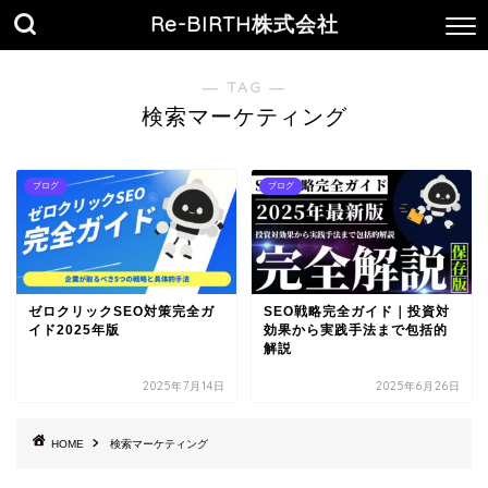
Re-BIRTH株式会社
― TAG ―
検索マーケティング
ブログ
ブログ
ゼロクリックSEO対策完全ガ
SEO戦略完全ガイド｜投資対
イド2025年版
効果から実践手法まで包括的
解説
2025年7月14日
2025年6月26日
HOME
検索マーケティング