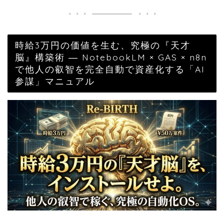
時給3万円の価値を生む、究極の『天才
脳』構築術 ― NotebookLM × GAS × n8n
で他人の叡智を完全自動で資産化する「AI
参謀」マニュアル