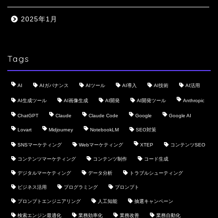
2025年1月
Tags
AI
AIガバナンス
AIツール
AI導入
AI技術
AI活用
AI生成ツール
AI画像生成
AI開発
AI開発ツール
Anthropic
ChatGPT
Claude
Claude Code
Google
Google AI
Lovart
Midjourney
NotebookLM
SEO対策
SNSマーケティング
Webマーケティング
XTEP
コンテンツSEO
コンテンツマーケティング
コンテンツ制作
コード生成
デジタルマーケティング
データ分析
トラブルシューティング
ビジネス活用
プログラミング
プロンプト
プロンプトエンジニアリング
人工知能
抽選キャンペーン
検索エンジン最適化
業務効率化
業務改善
業務自動化