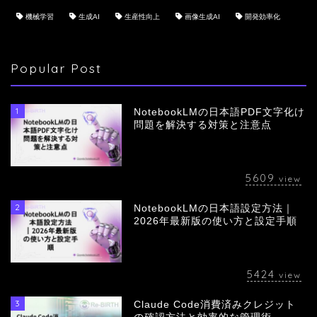
機械学習
生成AI
生産性向上
画像生成AI
開発効率化
Popular Post
1
NotebookLMの日本語PDF文字化け
問題を解決する対策と注意点
5609
view
2
NotebookLMの日本語設定方法｜
会社概要
2026年最新版の使い方と設定手順
サービス
5424
view
採用情報
3
Claude Code消費済みクレジット