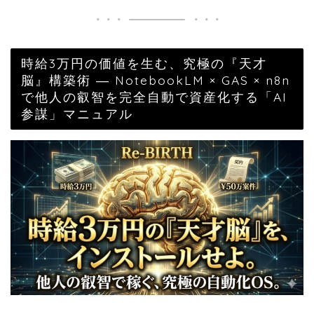
時給3万円の価値を生む、究極の『天才
脳』構築術 ― NotebookLM × GAS × n8n
で他人の叡智を完全自動で資産化する「AI
参謀」マニュアル