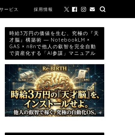
サービス
採用情報
時給3万円の価値を生む、究極の『天
才脳』構築術 ― NotebookLM ×
GAS × n8nで他人の叡智を完全自動
で資産化する「AI参謀」マニュアル