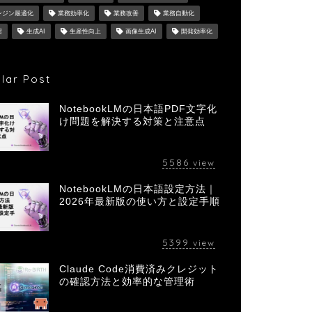
ンジン最適化
業務効率化
業務改善
業務自動化
習
生成AI
生産性向上
画像生成AI
開発効率化
lar Post
NotebookLMの日本語PDF文字化
け問題を解決する対策と注意点
5586
view
NotebookLMの日本語設定方法｜
2026年最新版の使い方と設定手順
5399
view
Claude Code消費済みクレジット
の確認方法と効率的な管理術