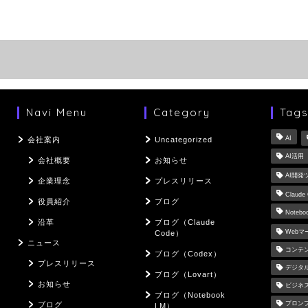
Navi Menu
Category
Tag
AI
会社案内
Uncategorized
AI活用
会社概要
お知らせ
AI開発
企業理念
プレスリリース
Claude
役員紹介
ブログ
Notebo
沿革
ブログ（Claude
Web
Code）
ニュース
コンテ
ブログ（Codex）
プレスリリース
デジタ
ブログ（Lovart）
お知らせ
ビジネ
ブログ（Notebook
プロン
ブログ
LM）