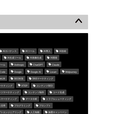
s
AIガバナンス
AIツール
AI導入
AI技術
AI生成ツール
AI画像生成
AI開発
ツール
Anthropic
ChatGPT
Claude
 Code
Google
Google AI
Lovart
Midjourney
okLM
SEO対策
SNSマーケティング
マーケティング
XTEP
コンテンツSEO
ンツマーケティング
コンテンツ制作
コード生成
ルマーケティング
データ分析
トラブルシューティング
ス活用
プログラミング
プロンプト
プトエンジニアリング
人工知能
抽選キャンペーン