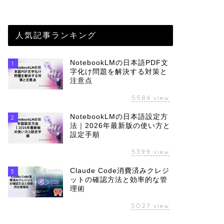
人気記事ランキング
NotebookLMの日本語PDF文
1
字化け問題を解決する対策と
注意点
5586
view
NotebookLMの日本語設定方
2
法｜2026年最新版の使い方と
設定手順
5399
view
Claude Code消費済みクレジ
3
ットの確認方法と効率的な管
理術
5027
view