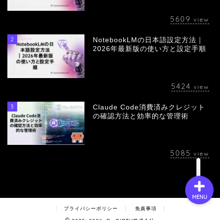
5609
view
2
NotebookLMの日本語設定方法｜
会社概要
2026年最新版の使い方と設定手順
サービス
5424
view
採用情報
3
Claude Code消費済みクレジット
の確認方法と効率的な管理術
お問い合わせ
5085
view
MENU
プライバシーポリシー
免責事項