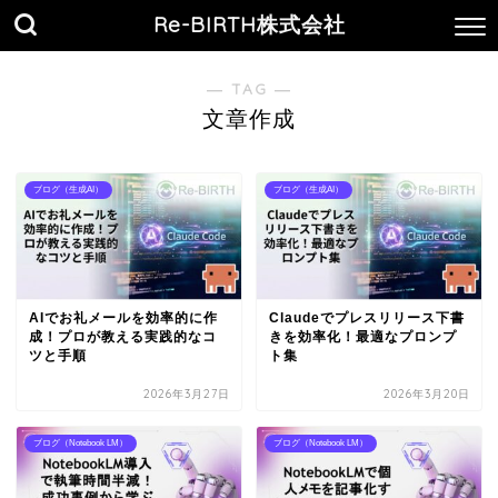
Re-BIRTH株式会社
― TAG ―
文章作成
ブログ（生成AI）
ブログ（生成AI）
AIでお礼メールを効率的に作
Claudeでプレスリリース下書
成！プロが教える実践的なコ
きを効率化！最適なプロンプ
ツと手順
ト集
2026年3月27日
2026年3月20日
ブログ（Notebook LM）
ブログ（Notebook LM）