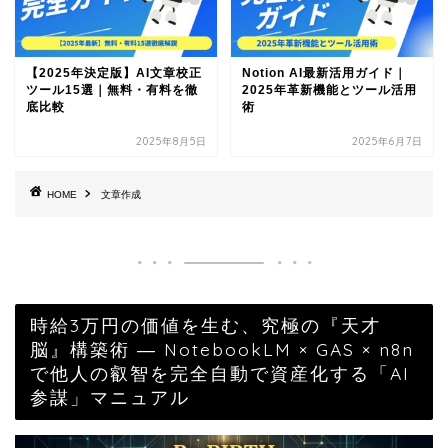
【2025年決定版】AI文章校正
Notion AI最新活用ガイド｜
ツール15選｜無料・有料を徹
2025年革新機能とツール活用
底比較
術
2025年8月5日
2025年6月7日
HOME
文章作成
時給3万円の価値を生む、究極の『天才
脳』構築術 ― NotebookLM × GAS × n8n
で他人の叡智を完全自動で資産化する「AI
参謀」マニュアル