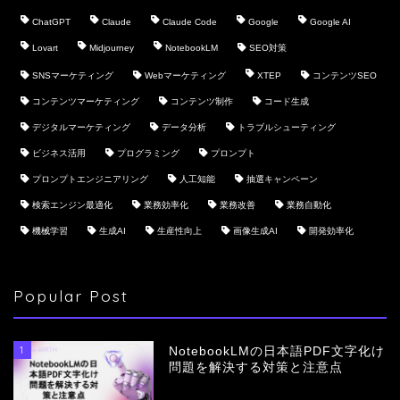
ChatGPT
Claude
Claude Code
Google
Google AI
Lovart
Midjourney
NotebookLM
SEO対策
SNSマーケティング
Webマーケティング
XTEP
コンテンツSEO
コンテンツマーケティング
コンテンツ制作
コード生成
デジタルマーケティング
データ分析
トラブルシューティング
ビジネス活用
プログラミング
プロンプト
プロンプトエンジニアリング
人工知能
抽選キャンペーン
検索エンジン最適化
業務効率化
業務改善
業務自動化
機械学習
生成AI
生産性向上
画像生成AI
開発効率化
Popular Post
1
NotebookLMの日本語PDF文字化け
問題を解決する対策と注意点