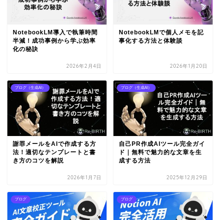
NotebookLM導入で執筆時間
NotebookLMで個人メモを記
半減！成功事例から学ぶ効率
事化する方法と体験談
化の秘訣
2026年2月4日
2026年1月20日
ブログ（生成AI）
ブログ（生成AI）
謝罪メールをAIで作成する方
自己PR作成AIツール完全ガイ
法！適切なテンプレートと書
ド｜無料で魅力的な文章を生
き方のコツを解説
成する方法
2026年1月7日
2025年12月29日
ブログ
ブログ