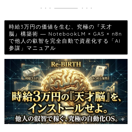
時給3万円の価値を生む、究極の『天才
脳』構築術 ― NotebookLM × GAS × n8n
で他人の叡智を完全自動で資産化する「AI
参謀」マニュアル