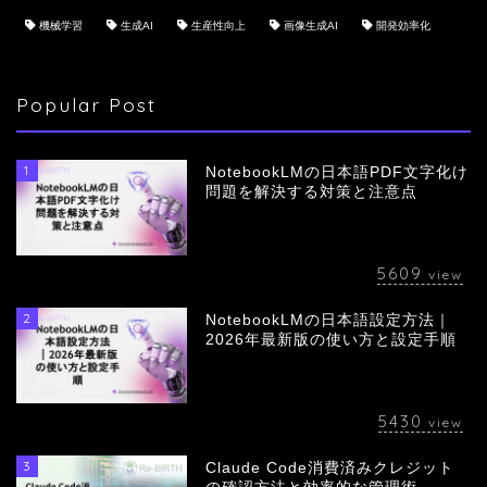
機械学習
生成AI
生産性向上
画像生成AI
開発効率化
Popular Post
1
NotebookLMの日本語PDF文字化け
問題を解決する対策と注意点
5609
view
2
NotebookLMの日本語設定方法｜
会社概要
2026年最新版の使い方と設定手順
サービス
5430
view
採用情報
3
Claude Code消費済みクレジット