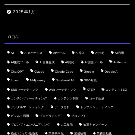
2025年1月
Tags
AI
AIガバナンス
AIツール
AI導入
AI技術
AI活用
AI生成ツール
AI画像生成
AI開発
AI開発ツール
Anthropic
ChatGPT
Claude
Claude Code
Google
Google AI
Lovart
Midjourney
NotebookLM
SEO対策
SNSマーケティング
Webマーケティング
XTEP
コンテンツSEO
コンテンツマーケティング
コンテンツ制作
コード生成
デジタルマーケティング
データ分析
トラブルシューティング
ビジネス活用
プログラミング
プロンプト
プロンプトエンジニアリング
人工知能
抽選キャンペーン
検索エンジン最適化
業務効率化
業務改善
業務自動化