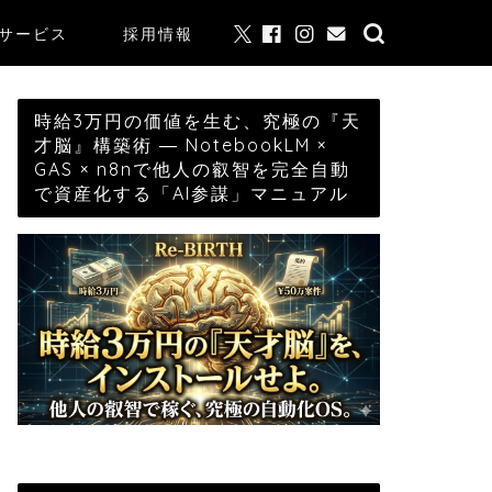
サービス
採用情報
時給3万円の価値を生む、究極の『天
才脳』構築術 ― NotebookLM ×
GAS × n8nで他人の叡智を完全自動
で資産化する「AI参謀」マニュアル