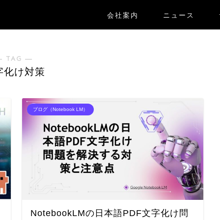
会社案内
ニュース
― TAG ―
字化け対策
ブログ（Notebook LM）
NotebookLMの日本語PDF文字化け問