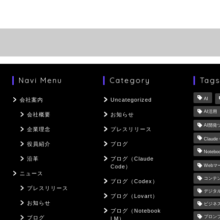
Navi Menu
Category
Tag
AI
会社案内
Uncategorized
AI活用
会社概要
お知らせ
AI開発
企業理念
プレスリリース
Claude
役員紹介
ブログ
Notebo
沿革
ブログ（Claude
Web
Code）
ニュース
コンテ
ブログ（Codex）
プレスリリース
デジタ
ブログ（Lovart）
お知らせ
ビジネ
ブログ（Notebook
プロン
ブログ
LM）