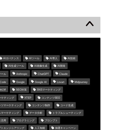
s
AIガバナンス
AIツール
AI導入
AI技術
AI生成ツール
AI画像生成
AI開発
ツール
Anthropic
ChatGPT
Claude
 Code
Google
Google AI
Lovart
Midjourney
okLM
SEO対策
SNSマーケティング
マーケティング
XTEP
コンテンツSEO
ンツマーケティング
コンテンツ制作
コード生成
ルマーケティング
データ分析
トラブルシューティング
ス活用
プログラミング
プロンプト
プトエンジニアリング
人工知能
抽選キャンペーン