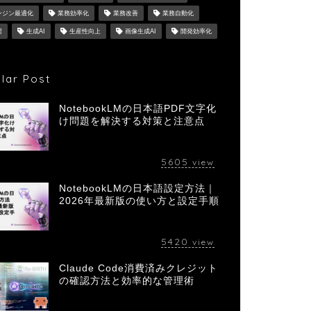
ンジン最適化
業務効率化
業務改善
業務自動化
習
生成AI
生産性向上
画像生成AI
開発効率化
lar Post
NotebookLMの日本語PDF文字化
け問題を解決する対策と注意点
5605
view
NotebookLMの日本語設定方法｜
2026年最新版の使い方と設定手順
5420
view
Claude Code消費済みクレジット
の確認方法と効率的な管理術