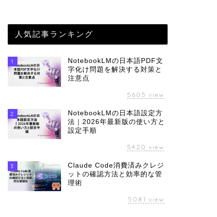
人気記事ランキング
NotebookLMの日本語PDF文
1
字化け問題を解決する対策と
注意点
5605
view
NotebookLMの日本語設定方
2
法｜2026年最新版の使い方と
設定手順
5420
view
Claude Code消費済みクレジ
3
ットの確認方法と効率的な管
理術
5081
view