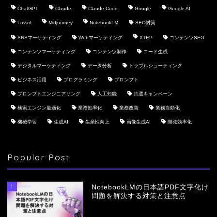
ChatGPT
Claude
Claude Code
Google
Google AI
Lovart
Midjourney
NotebookLM
SEO対策
SNSマーケティング
Webマーケティング
XTEP
コンテンツSEO
コンテンツマーケティング
コンテンツ制作
コード生成
デジタルマーケティング
データ分析
トラブルシューティング
ビジネス活用
プログラミング
プロンプト
プロンプトエンジニアリング
人工知能
抽選キャンペーン
検索エンジン最適化
業務効率化
業務改善
業務自動化
機械学習
生成AI
生産性向上
画像生成AI
開発効率化
Popular Post
1
NotebookLMの日本語PDF文字化け
問題を解決する対策と注意点