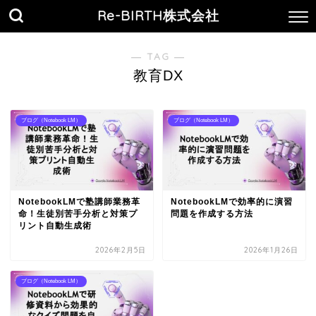
Re-BIRTH株式会社
― TAG ―
教育DX
ブログ（Notebook LM）
ブログ（Notebook LM）
NotebookLMで塾講師業務革
NotebookLMで効率的に演習
命！生徒別苦手分析と対策プ
問題を作成する方法
リント自動生成術
2026年2月5日
2026年1月26日
ブログ（Notebook LM）