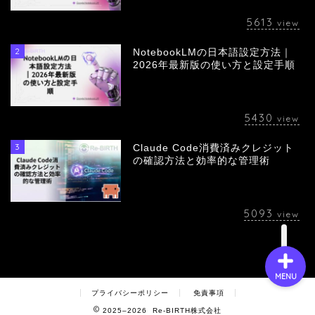
5613
view
2
NotebookLMの日本語設定方法｜
会社概要
2026年最新版の使い方と設定手順
サービス
5430
view
採用情報
3
Claude Code消費済みクレジット
の確認方法と効率的な管理術
お問い合わせ
5093
view
MENU
プライバシーポリシー
免責事項
2025–2026 Re-BIRTH株式会社