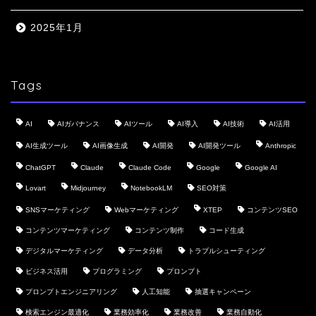
2025年1月
Tags
AI
AIガバナンス
AIツール
AI導入
AI技術
AI活用
AI生成ツール
AI画像生成
AI開発
AI開発ツール
Anthropic
ChatGPT
Claude
Claude Code
Google
Google AI
Lovart
Midjourney
NotebookLM
SEO対策
SNSマーケティング
Webマーケティング
XTEP
コンテンツSEO
コンテンツマーケティング
コンテンツ制作
コード生成
デジタルマーケティング
データ分析
トラブルシューティング
ビジネス活用
プログラミング
プロンプト
プロンプトエンジニアリング
人工知能
抽選キャンペーン
検索エンジン最適化
業務効率化
業務改善
業務自動化