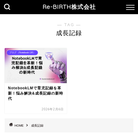
Re-BIRTH株式会社
― TAG ―
成長記録
ブログ（Notebook LM）
NotebookLMで育児記録を革
新！悩み解決&成長記録の新時
代
2026年2月6日
HOME
成長記録