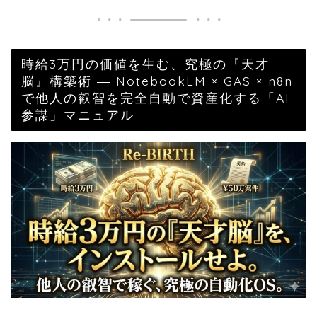
時給3万円の価値を生む、究極の『天才
脳』構築術 ― NotebookLM × GAS × n8n
で他人の叡智を完全自動で資産化する「AI
参謀」マニュアル