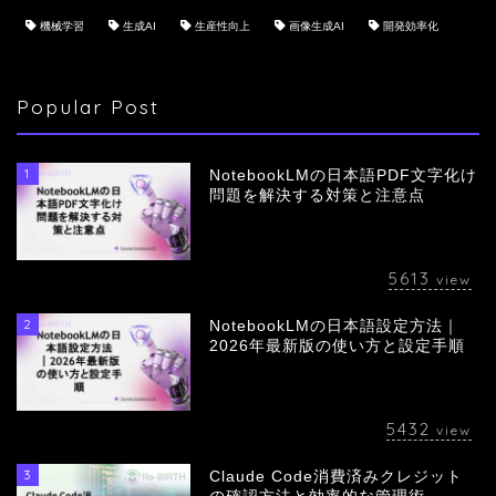
機械学習
生成AI
生産性向上
画像生成AI
開発効率化
Popular Post
1
NotebookLMの日本語PDF文字化け
問題を解決する対策と注意点
5613
view
2
NotebookLMの日本語設定方法｜
会社概要
2026年最新版の使い方と設定手順
サービス
5432
view
採用情報
3
Claude Code消費済みクレジット