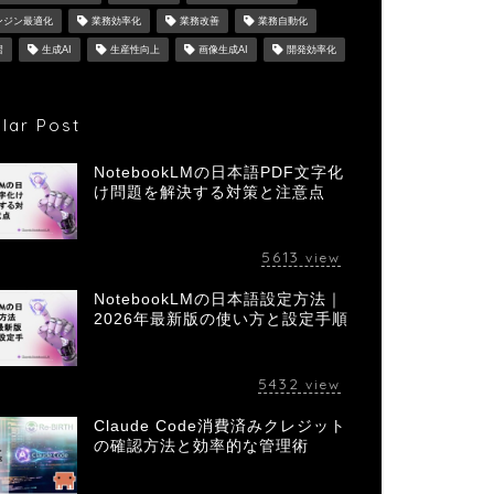
ンジン最適化
業務効率化
業務改善
業務自動化
習
生成AI
生産性向上
画像生成AI
開発効率化
lar Post
NotebookLMの日本語PDF文字化
け問題を解決する対策と注意点
5613
view
NotebookLMの日本語設定方法｜
2026年最新版の使い方と設定手順
5432
view
Claude Code消費済みクレジット
の確認方法と効率的な管理術