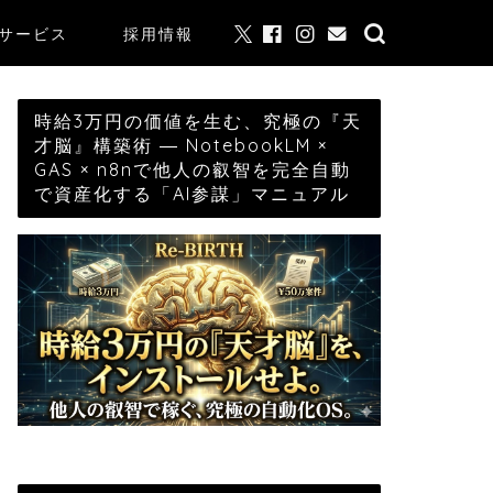
サービス
採用情報
時給3万円の価値を生む、究極の『天
才脳』構築術 ― NotebookLM ×
GAS × n8nで他人の叡智を完全自動
で資産化する「AI参謀」マニュアル