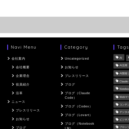
Navi Menu
Category
Tag
AI
会社案内
Uncategorized
AI活用
会社概要
お知らせ
AI開発
企業理念
プレスリリース
Claude
役員紹介
ブログ
Notebo
沿革
ブログ（Claude
Web
Code）
ニュース
コンテ
ブログ（Codex）
プレスリリース
デジタ
ブログ（Lovart）
お知らせ
ビジネ
ブログ（Notebook
プロン
ブログ
LM）