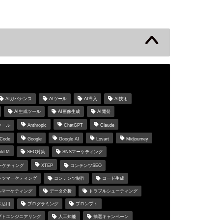
s
AIガバナンス
AIツール
AI導入
AI技術
AI生成ツール
AI画像生成
AI開発
ツール
Anthropic
ChatGPT
Claude
 Code
Google
Google AI
Lovart
Midjourney
okLM
SEO対策
SNSマーケティング
マーケティング
XTEP
コンテンツSEO
ンツマーケティング
コンテンツ制作
コード生成
ルマーケティング
データ分析
トラブルシューティング
ス活用
プログラミング
プロンプト
プトエンジニアリング
人工知能
抽選キャンペーン