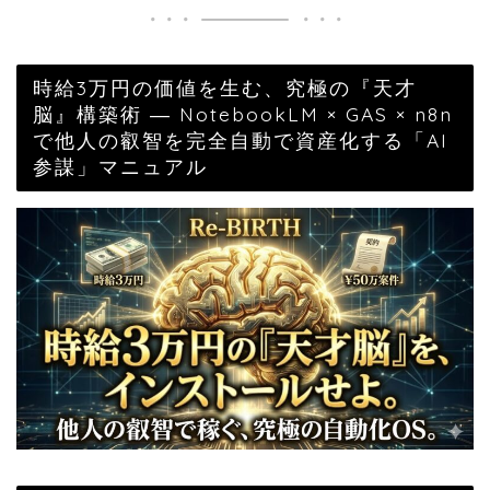
時給3万円の価値を生む、究極の『天才
脳』構築術 ― NotebookLM × GAS × n8n
で他人の叡智を完全自動で資産化する「AI
参謀」マニュアル