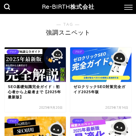
Re-BIRTH株式会社
― TAG ―
強調スニペット
ブログ
ブログ
SEO基礎知識完全ガイド：初
ゼロクリックSEO対策完全ガ
心者から上級者まで【2025年
イド2025年版
最新版】
2025年9月20日
2025年7月14日
ブログ
ブログ