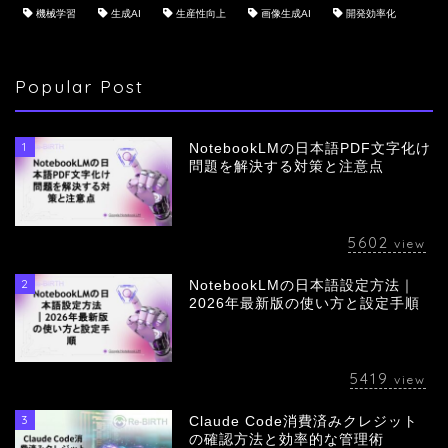
機械学習
生成AI
生産性向上
画像生成AI
開発効率化
Popular Post
1
NotebookLMの日本語PDF文字化け
問題を解決する対策と注意点
5602
view
2
NotebookLMの日本語設定方法｜
会社概要
2026年最新版の使い方と設定手順
サービス
5419
view
採用情報
3
Claude Code消費済みクレジット
の確認方法と効率的な管理術