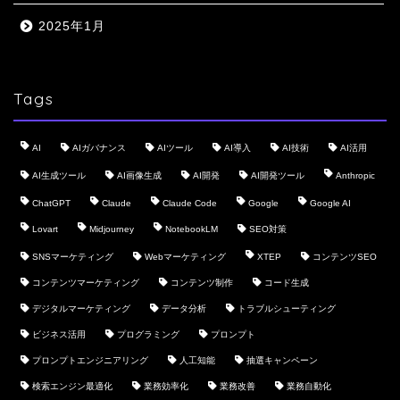
2025年1月
Tags
AI
AIガバナンス
AIツール
AI導入
AI技術
AI活用
AI生成ツール
AI画像生成
AI開発
AI開発ツール
Anthropic
ChatGPT
Claude
Claude Code
Google
Google AI
Lovart
Midjourney
NotebookLM
SEO対策
SNSマーケティング
Webマーケティング
XTEP
コンテンツSEO
コンテンツマーケティング
コンテンツ制作
コード生成
デジタルマーケティング
データ分析
トラブルシューティング
ビジネス活用
プログラミング
プロンプト
プロンプトエンジニアリング
人工知能
抽選キャンペーン
検索エンジン最適化
業務効率化
業務改善
業務自動化