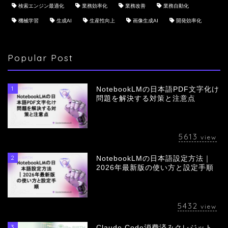
検索エンジン最適化
業務効率化
業務改善
業務自動化
機械学習
生成AI
生産性向上
画像生成AI
開発効率化
Popular Post
1
NotebookLMの日本語PDF文字化け
問題を解決する対策と注意点
5613
view
2
NotebookLMの日本語設定方法｜
会社概要
2026年最新版の使い方と設定手順
サービス
5432
view
採用情報
3
Claude Code消費済みクレジット