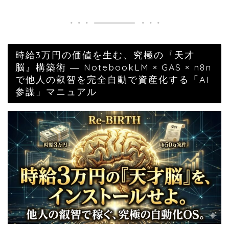
時給3万円の価値を生む、究極の『天才
脳』構築術 ― NotebookLM × GAS × n8n
で他人の叡智を完全自動で資産化する「AI
参謀」マニュアル