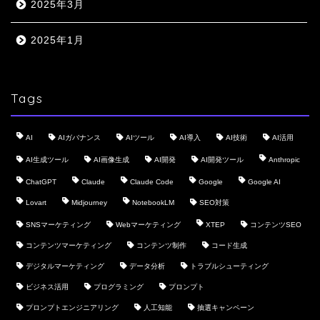
2025年3月
2025年1月
Tags
AI
AIガバナンス
AIツール
AI導入
AI技術
AI活用
AI生成ツール
AI画像生成
AI開発
AI開発ツール
Anthropic
ChatGPT
Claude
Claude Code
Google
Google AI
Lovart
Midjourney
NotebookLM
SEO対策
SNSマーケティング
Webマーケティング
XTEP
コンテンツSEO
コンテンツマーケティング
コンテンツ制作
コード生成
デジタルマーケティング
データ分析
トラブルシューティング
ビジネス活用
プログラミング
プロンプト
プロンプトエンジニアリング
人工知能
抽選キャンペーン