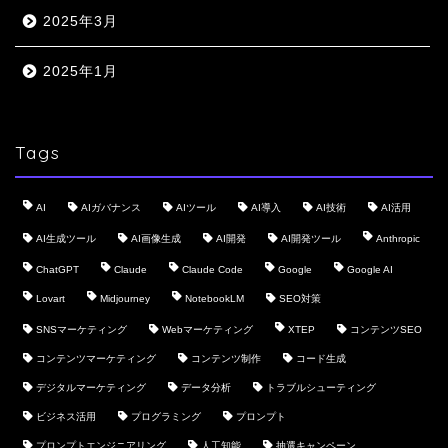
2025年3月
2025年1月
Tags
AI
AIガバナンス
AIツール
AI導入
AI技術
AI活用
AI生成ツール
AI画像生成
AI開発
AI開発ツール
Anthropic
ChatGPT
Claude
Claude Code
Google
Google AI
Lovart
Midjourney
NotebookLM
SEO対策
SNSマーケティング
Webマーケティング
XTEP
コンテンツSEO
コンテンツマーケティング
コンテンツ制作
コード生成
デジタルマーケティング
データ分析
トラブルシューティング
ビジネス活用
プログラミング
プロンプト
プロンプトエンジニアリング
人工知能
抽選キャンペーン