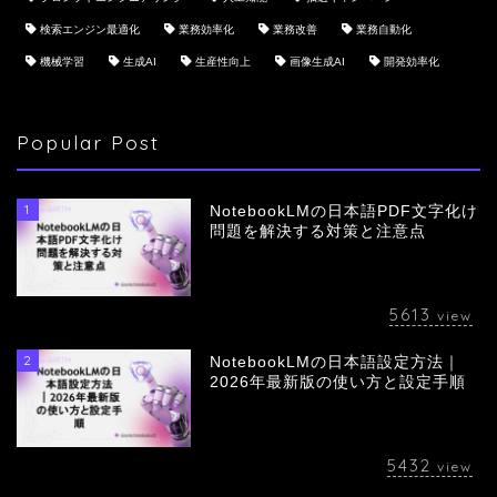
検索エンジン最適化
業務効率化
業務改善
業務自動化
機械学習
生成AI
生産性向上
画像生成AI
開発効率化
Popular Post
1
NotebookLMの日本語PDF文字化け
問題を解決する対策と注意点
5613
view
2
NotebookLMの日本語設定方法｜
会社概要
2026年最新版の使い方と設定手順
サービス
5432
view