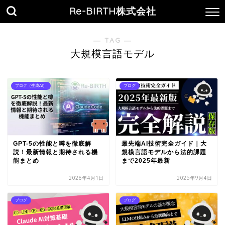
Re-BIRTH株式会社
― TAG ―
大規模言語モデル
ブログ（生成AI）
ブログ
GPT-5の性能と噂を徹底解
最先端AI技術完全ガイド｜大
説！最新情報と期待される機
規模言語モデルから法的課題
能まとめ
まで2025年最新
2026年4月1日
2025年9月4日
ブログ
ブログ