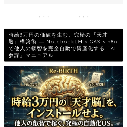
時給3万円の価値を生む、究極の『天才
脳』構築術 ― NotebookLM × GAS × n8n
で他人の叡智を完全自動で資産化する「AI
参謀」マニュアル