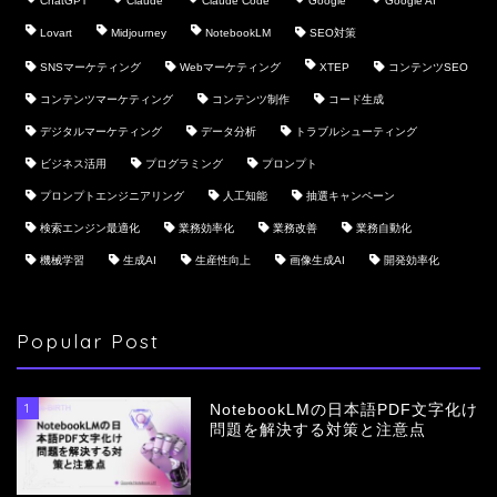
ChatGPT
Claude
Claude Code
Google
Google AI
Lovart
Midjourney
NotebookLM
SEO対策
SNSマーケティング
Webマーケティング
XTEP
コンテンツSEO
コンテンツマーケティング
コンテンツ制作
コード生成
デジタルマーケティング
データ分析
トラブルシューティング
ビジネス活用
プログラミング
プロンプト
プロンプトエンジニアリング
人工知能
抽選キャンペーン
検索エンジン最適化
業務効率化
業務改善
業務自動化
機械学習
生成AI
生産性向上
画像生成AI
開発効率化
Popular Post
1
NotebookLMの日本語PDF文字化け
問題を解決する対策と注意点