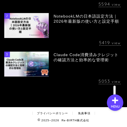
5594
view
2
NotebookLMの日本語設定方法｜
会社概要
2026年最新版の使い方と設定手順
サービス
5419
view
採用情報
3
Claude Code消費済みクレジット
の確認方法と効率的な管理術
お問い合わせ
5053
view
MENU
プライバシーポリシー
免責事項
2025–2026 Re-BIRTH株式会社