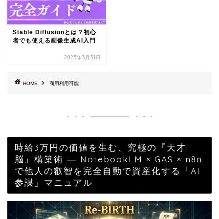
Stable Diffusionとは？初心
者でも使える画像生成AI入門
2025年3月31日
HOME
商用利用可能
時給3万円の価値を生む、究極の『天才
脳』構築術 ― NotebookLM × GAS × n8n
で他人の叡智を完全自動で資産化する「AI
参謀」マニュアル