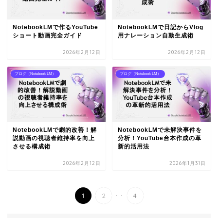
NotebookLMで作るYouTube
NotebookLMで日記からVlog
ショート動画完全ガイド
用ナレーション自動生成術
2026年2月12日
2026年2月12日
ブログ（Notebook LM）
ブログ（Notebook LM）
NotebookLMで劇的改善！解
NotebookLMで未解決事件を
説動画の視聴者維持率を向上
分析！YouTube台本作成の革
させる構成術
新的活用法
2026年2月12日
2026年1月31日
...
1
2
4