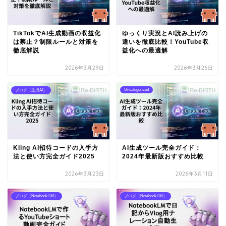
TikTokでAI生成動画の収益化
ゆっくり実況とAI読み上げの
は禁止？制限ルールと対策を
違いを徹底比較！YouTube収
徹底解説
益化への最適解
2026年3月29日
2026年3月26日
Uncategorized
ブログ（生成AI）
Kling AI招待コードの入手方
AI生成ツール完全ガイド：
法と使い方完全ガイド2025
2024年最新版おすすめ比較
2026年3月23日
2026年3月11日
ブログ（Notebook LM）
ブログ（Notebook LM）