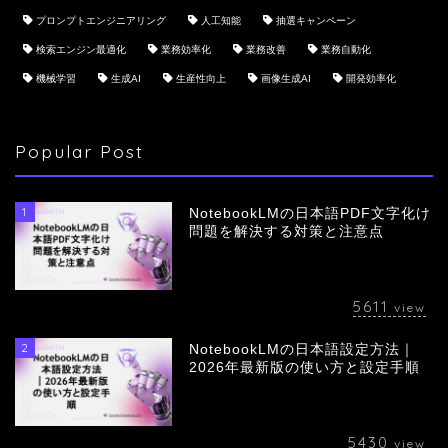
プロンプトエンジニアリング
人工知能
抽選キャンペーン
検索エンジン最適化
業務効率化
業務改善
業務自動化
機械学習
生成AI
生産性向上
画像生成AI
開発効率化
Popular Post
1
NotebookLMの日本語PDF文字化け
問題を解決する対策と注意点
5611
view
2
NotebookLMの日本語設定方法｜
会社概要
2026年最新版の使い方と設定手順
サービス
5430
view