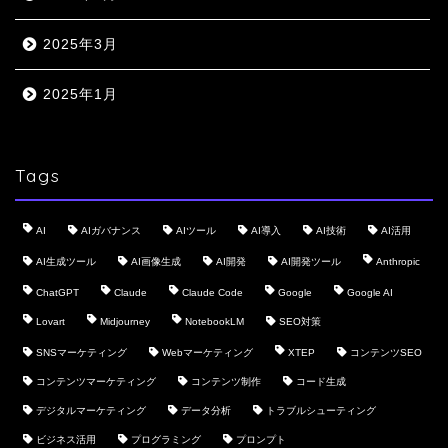
2025年3月
2025年1月
Tags
AI
AIガバナンス
AIツール
AI導入
AI技術
AI活用
AI生成ツール
AI画像生成
AI開発
AI開発ツール
Anthropic
ChatGPT
Claude
Claude Code
Google
Google AI
Lovart
Midjourney
NotebookLM
SEO対策
SNSマーケティング
Webマーケティング
XTEP
コンテンツSEO
コンテンツマーケティング
コンテンツ制作
コード生成
デジタルマーケティング
データ分析
トラブルシューティング
ビジネス活用
プログラミング
プロンプト