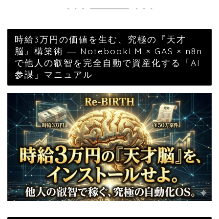
時給3万円の価値を生む、究極の『天才
脳』構築術 ― NotebookLM × GAS × n8n
で他人の叡智を完全自動で資産化する「AI
参謀」マニュアル