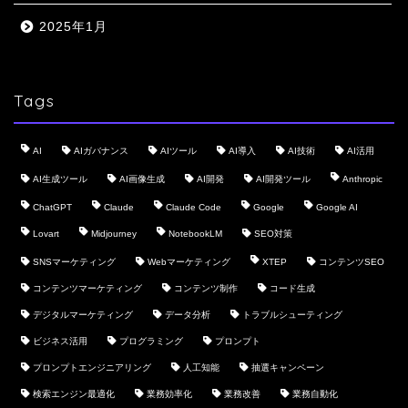
2025年1月
Tags
AI
AIガバナンス
AIツール
AI導入
AI技術
AI活用
AI生成ツール
AI画像生成
AI開発
AI開発ツール
Anthropic
ChatGPT
Claude
Claude Code
Google
Google AI
Lovart
Midjourney
NotebookLM
SEO対策
SNSマーケティング
Webマーケティング
XTEP
コンテンツSEO
コンテンツマーケティング
コンテンツ制作
コード生成
デジタルマーケティング
データ分析
トラブルシューティング
ビジネス活用
プログラミング
プロンプト
プロンプトエンジニアリング
人工知能
抽選キャンペーン
検索エンジン最適化
業務効率化
業務改善
業務自動化