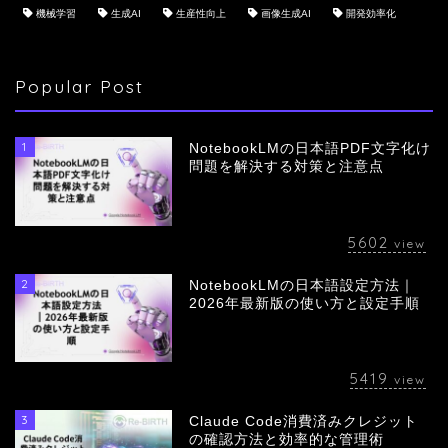
機械学習
生成AI
生産性向上
画像生成AI
開発効率化
Popular Post
1
NotebookLMの日本語PDF文字化け
問題を解決する対策と注意点
5602
view
2
NotebookLMの日本語設定方法｜
会社概要
2026年最新版の使い方と設定手順
サービス
5419
view
採用情報
3
Claude Code消費済みクレジット
の確認方法と効率的な管理術