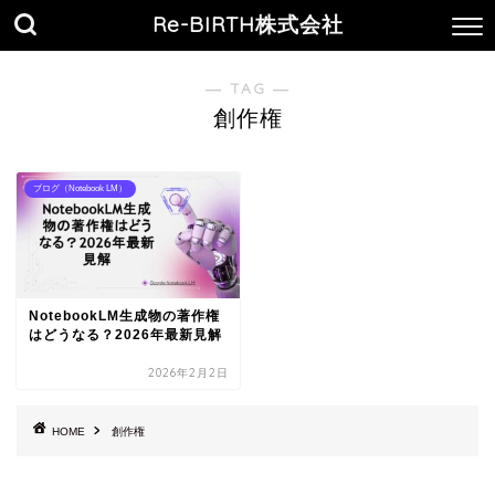
Re-BIRTH株式会社
― TAG ―
創作権
ブログ（Notebook LM）
NotebookLM生成物の著作権
はどうなる？2026年最新見解
2026年2月2日
HOME
創作権