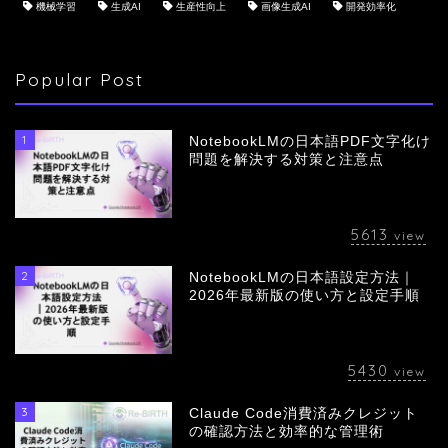
機械学習
生成AI
生産性向上
画像生成AI
開発効率化
Popular Post
1
NotebookLMの日本語PDF文字化け
問題を解決する対策と注意点
5613
view
2
NotebookLMの日本語設定方法｜
会社概要
2026年最新版の使い方と設定手順
サービス
5430
view
採用情報
3
Claude Code消費済みクレジット
の確認方法と効率的な管理術