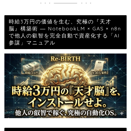
時給3万円の価値を生む、究極の『天才
脳』構築術 ― NotebookLM × GAS × n8n
で他人の叡智を完全自動で資産化する「AI
参謀」マニュアル