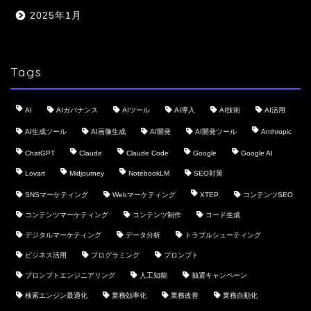
2025年1月
Tags
AI
AIガバナンス
AIツール
AI導入
AI技術
AI活用
AI生成ツール
AI画像生成
AI開発
AI開発ツール
Anthropic
ChatGPT
Claude
Claude Code
Google
Google AI
Lovart
Midjourney
NotebookLM
SEO対策
SNSマーケティング
Webマーケティング
XTEP
コンテンツSEO
コンテンツマーケティング
コンテンツ制作
コード生成
デジタルマーケティング
データ分析
トラブルシューティング
ビジネス活用
プログラミング
プロンプト
プロンプトエンジニアリング
人工知能
抽選キャンペーン
検索エンジン最適化
業務効率化
業務改善
業務自動化